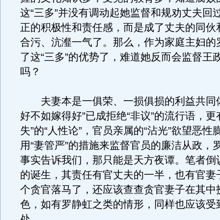
这“三多”并没有调动起她监督和规劝丈夫回
正的积极性和责任感，而是成了丈夫的同伙
合污、沆瀣一气了。那么，作为家庭主妇的
了这“三多”的优势了，难道她反而会监督王
吗？
夫妻本是一俱荣、一损俱损的利益共同体
好不如嫁得好”已成拒绝“非议”的流行语，更
失”的“人性论”，官员亲属的“沾光”欲望恶性
用“妻管严”的措施来监督官员的廉洁从政，
事实告诉我们，那只能是天方夜谭。笔者倒
的诞生，其责任有官丈夫的一半，也有官妻
个贪官落马了，还应该查查贪官妻子在其中
色，如有罗静虹之类的情形，同样也应该受
处。