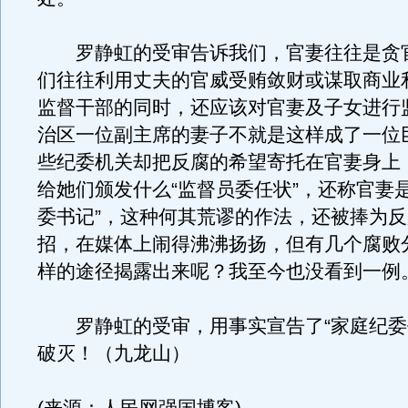
罗静虹的受审告诉我们，官妻往往是贪
们往往利用丈夫的官威受贿敛财或谋取商业
监督干部的同时，还应该对官妻及子女进行
治区一位副主席的妻子不就是这样成了一位
些纪委机关却把反腐的希望寄托在官妻身上
给她们颁发什么“监督员委任状”，还称官妻
委书记”，这种何其荒谬的作法，还被捧为
招，在媒体上闹得沸沸扬扬，但有几个腐败
样的途径揭露出来呢？我至今也没看到一例
罗静虹的受审，用事实宣告了“家庭纪委
破灭！（九龙山）