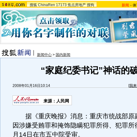
搜狐
ChinaRen
17173
焦点房地产
搜狗
新闻
-
体
新闻中心
>
国内新闻
“家庭纪委书记”神话的
2008年01月16日10:14
[
我来
来源：人民网
据《重庆晚报》消息：重庆市统战部原
因涉嫌受贿罪和掩饰隐瞒犯罪所得、犯罪所得
月14日在市五中院受审。