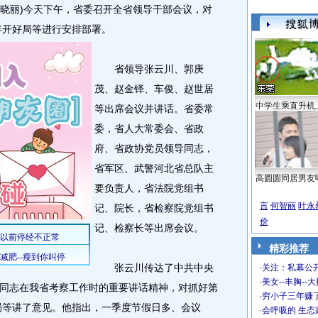
晓丽)今天下午，省委召开全省领导干部会议，对
年开好局等进行安排部署。
省领导张云川、郭庚
茂、赵金铎、车俊、赵世居
中学生乘直升机
等出席会议并讲话。省委常
委，省人大常委会、省政
府、省政协党员领导同志，
省军区、武警河北省总队主
高圆圆同居男友
要负责人，省法院党组书
言
何智丽
叶永
记、院长，省检察院党组书
价
记、检察长等出席会议。
精彩推荐
张云川传达了中共中央
·
关注：私幕公
·
美女--丰胸--
同志在我省考察工作时的重要讲话精神，对抓好第
·
穷小子三年赚
好局等讲了意见。他指出，一季度节假日多、会议
·
会呼吸的 生态