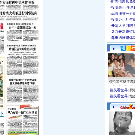
·
时尚情趣店免
·
投资最小 生意
·
品牌服饰一折
·
投资办小厂年
·
开清大学习吧 
·
２万开新奇特
·
尊重遇难遗体
抓拍黑丝袜主题
镜头看世界
|
揭
镜头看世界
|
性