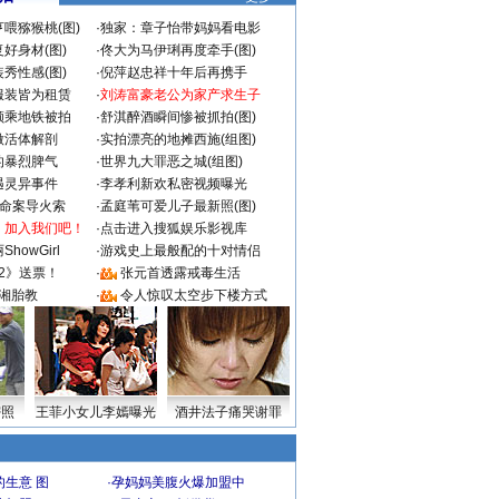
喂猕猴桃(图)
·
独家：章子怡带妈妈看电影
好身材(图)
·
佟大为马伊琍再度牵手(图)
秀性感(图)
·
倪萍赵忠祥十年后再携手
服装皆为租赁
·
刘涛富豪老公为家产求生子
颜乘地铁被拍
·
舒淇醉酒瞬间惨被抓拍(图)
做活体解剖
·
实拍漂亮的地摊西施(组图)
的暴烈脾气
·
世界九大罪恶之城(组图)
遇灵异事件
·
李孝利新欢私密视频曝光
成命案导火索
·
孟庭苇可爱儿子最新照(图)
：加入我们吧！
·
点击进入搜狐娱乐影视库
howGirl
·
游戏史上最般配的十对情侣
2》送票！
·
张元首透露戒毒生活
湘胎教
·
令人惊叹太空步下楼方式
密照
王菲小女儿李嫣曝光
酒井法子痛哭谢罪
生意 图
·
孕妈妈美腹火爆加盟中