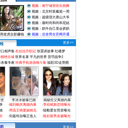
更多>>
对口相声集
杜拉拉升职记
张震讲故事
红楼梦
-精绝古城
世界名著
平凡的世界
货币战争2
毒杀毒专家
经典手机游游格斗集
福彩3D走势图
情史
李冰冰被爆已婚
揭秘生父离婚内幕
孕
·
揭刘晓庆离婚内幕
·
李幼斌新恋情曝光
婚
·
周迅王艳婆媳相见
·
陆毅爱女照首曝光
折
·
刘嘉玲自曝正造人
·
陈好新男友被曝光
 后
更多>>