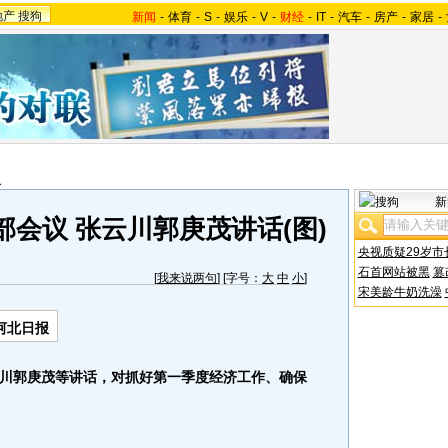
地产
搜狗
新闻
-
体育
-
S
-
娱乐
-
V
-
财经
-
IT
-
汽车
-
房产
-
家居
-
报
新
会议 张云川郭庚茂讲话(图)
央视质疑29岁市
石首网站被黑
篡
[
我来说两句
] [字号：
大
中
小
]
宋美龄牛奶洗澡
河北日报
川郭庚茂等讲话，对抓好第一季度经济工作、确保