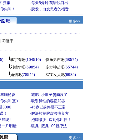
-狂赚
·
每天5分钟 英语脱口出
到你尖叫！
·
脱发，白发患者的福音
说 吧
更多>>
|
习近平
5)
李宇春吧
(104510)
快乐男声吧
(68574)
刘德华吧
(69854)
东方神起吧
(65744)
婚姻吧
(78544)
37℃女人吧
(6985)
爆丰胸秘诀
·
减肥--小肚子赘肉没了
你尖叫(图)
·
吸引异性的秘密武器
3000
·
45岁以前停经不正常
不误！
·
解决脸黄脾虚腰痛良方
美展现！
·
泡脚减肥--瘦到你叫停！
起一片明镜
·
狐臭--腋臭--09新疗法