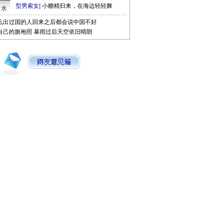
型男索女
|
小糖精归来，在海边轻轻舞
口水
么出过国的人回来之后都会说中国不好
自己的旗袍照
暴雨过后天空依旧晴朗