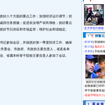
好八个方面的重点工作：加强经济运行调节；切
减排任务措施；促进农业增产农民增收；抓好重点
抓好节日供应和市场监管；维护社会和谐稳定。
·
听评书
|
郭德纲
记参加会议，并就抓好第一季度经济工作、确保
·
听小说
|
鬼吹灯1
人大常委会、市政府、市政协主要负责人，省直各单
·
共享区
|
手机病
业、省属本科骨干院校主要负责人参加了会议。
揭田壮壮徐帆
·
赵薇被爆已经怀
·
李宇春爆遭母逼
·
圣诞节明信片八
茶 余 饭