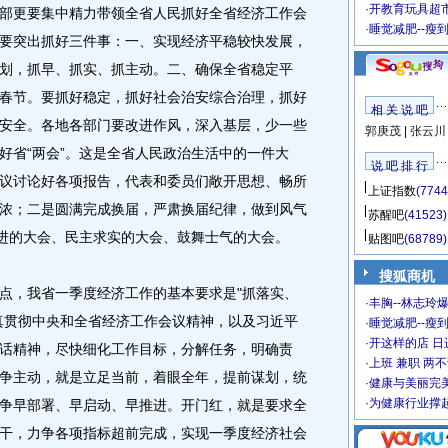
·
开教育玩具超市
部更要集中精力带领全省人民抓好全省经济工作会
·
睡觉减肥--瘦
要突出抓好三件事：一、实现经济平稳较快发展，
划，抓早、抓实、抓主动。二、确保全省稳定平
春节。要抓好稳定，抓好社会治安综合治理，抓好
相 关 说 吧
安全。各地各部门要改进作风，深入基层，少一些
郭庚茂
|
张云川
好省“两会”。这是全省人民政治生活中的一件大
说 吧 排 行
议讨论好各项报告，代表和委员们敞开思想、畅所
上证指数
(7744
浓；二是圆满完成换届，严肃换届纪律，做到风气
苏醒吧
(41523)
奋进的大会、民主求实的大会、鼓舞士气的大会。
贴图吧
(68789)
搜狐商机
，我省一季度经济工作的基本要求是"抓落实、
·
丰胸--林志玲
真贯彻中央和全省经济工作会议精神，以及习近平
·
睡觉减肥--瘦到
·
开这样的店 日进
话精神，尽快细化工作目标，分解任务，明确责
·
上班 兼职 两
争主动，就是立足当前，着眼全年，提前谋划，统
·
健康与美丽完
·
为健康行业撑
争早部署、早启动、早推进。开门红，就是要求全
干，力争各项指标超前完成，实现一季度经济社会