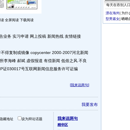
每天在吞别人
漂在海外
|
为什
型男索女
|
晒晒
读 全屏阅读 下载阅读
业务 实习申请 网上投稿 新闻热线 友情链接
或镜像 copycenter 2000-2007河北新闻
李海峰 郝斌 虚假报道 有偿新闻 低俗之风 不良
ICP证030017号互联网新闻信息服务许可证编
[
我来说两句
]
我要发布
我来说两句
隐藏地址
设为辩论话题
精华区