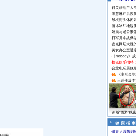
·
何炅获地产大亨
·
陈慧琳产后恢复
·
殷桃街头休闲装
·
范冰冰红地毯
·
姚晨与老公素
·
日军竟拿战俘
·
盘点网坛大腕
·
美女办公室遭
·
《Nobody》
·
搜狐娱乐招聘
·
台北电玩展靓丽S
·
《变形金刚
·
王岳伦爆李
新版“西游”绝
健 康 指 南
·
做别人没想到的