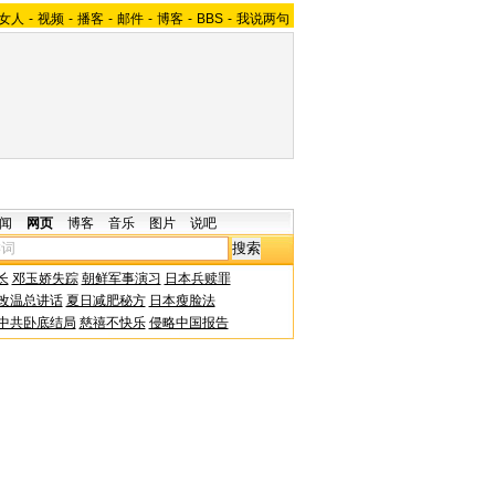
女人
-
视频
-
播客
-
邮件
-
博客
-
BBS
-
我说两句
闻
网页
博客
音乐
图片
说吧
长
邓玉娇失踪
朝鲜军事演习
日本兵赎罪
改温总讲话
夏日减肥秘方
日本瘦脸法
中共卧底结局
慈禧不快乐
侵略中国报告