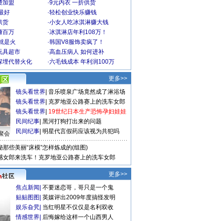
费加盟
·
9元内衣 一折供货
最好
·
轻松创业快乐赚钱
供货
·
小女人吃冰淇淋赚大钱
赚百万
·
冰淇淋店年利108万！
就是火
·
韩国V8服饰卖疯了！
玩具超市
·
高血压病人 如何进补
深埋代替火化
·
六毛钱成本 年利润100万
更多>>
镜头看世界
|
音乐喷泉广场竟然成了淋浴场
镜头看世界
|
克罗地亚公路赛上的洗车女郎
镜头看世界
|
19世纪日本生产恐怖孕妇娃娃
民间纪事
|
黑河打狗打出来的问题
民间纪事
|
明星代言假药应该视为共犯吗
聚会
秘那些美丽“床模”怎样炼成的(组图)
感女郎来洗车！克罗地亚公路赛上的洗车女郎
更多>>
焦点新闻
|
不要迷恋哥，哥只是一个鬼
贴贴图图
|
英媒评出2009年度搞怪发明
娱乐旮旯
|
当红明星不仅仅是名利双收
情感世界
|
后悔嫁给这样一个山西男人