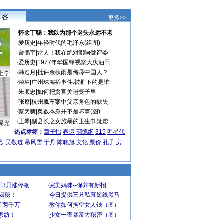
更多>>
·
怀念丁聪：我以为那个老头永远不老
·
爱历史
|
年轻时代的毛泽东(组图)
·
曾鹏宇
|
雷人！我在绝对唱响做评委
·
爱历史
|
1977年华国锋视察大庆油田
·
韩浩月
|
批评余秋雨是侮辱中国人？
上学
·
荣林
|
广州珠海桥事件:被推下的是谁
·
朱顺忠
|
如何把贪官关进笼子里
·
张原
|
杭州飙车案中父亲角色的缺失
·
蔡天新
|
奥数本身并不是坏事(图)
·
王攀
|
副县长之女施暴的卫生巾疑虑
曝光
热点标签：
章子怡
春运
郭德纲
315
明星代
烈
吴敬琏
暴风雪
于丹
陈晓旭
文化
票价
孔子
房
开3只涨停板
·
完美妈咪--保养有新招
大揭秘！
·
今日提供三只私幕短线黑马
了两千万
·
教你如何掏空女人钱（图）
家纺！
·
少女一夜暴富大秘密（图）