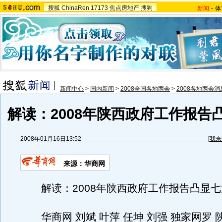
搜狐
ChinaRen
17173
焦点房地产
搜狗
新闻
-
体
新闻中心
>
国内新闻
>
2008全国各地两会
>
2008各地两会消
解读：2008年陕西政府工作报告
2008年01月16日13:52
[
我来
来源：华商网
解读：2008年陕西政府工作报告凸显七
华商网 刘斌 叶萍 任坤 刘强 独家网罗 