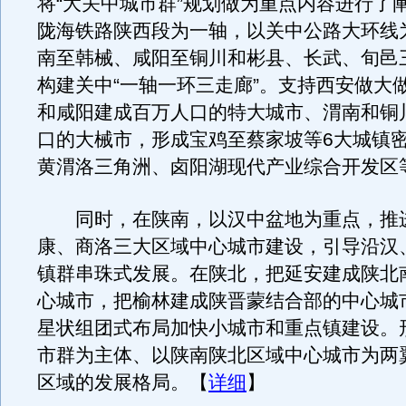
将“大关中城市群”规划做为重点内容进行了
陇海铁路陕西段为一轴，以关中公路大环线
南至韩械、咸阳至铜川和彬县、长武、旬邑
构建关中“一轴一环三走廊”。支持西安做大
和咸阳建成百万人口的特大城市、渭南和铜川
口的大械市，形成宝鸡至蔡家坡等6大城镇
黄渭洛三角洲、卤阳湖现代产业综合开发区
同时，在陕南，以汉中盆地为重点，推
康、商洛三大区域中心城市建设，引导沿汉
镇群串珠式发展。在陕北，把延安建成陕北
心城市，把榆林建成陕晋蒙结合部的中心城
星状组团式布局加快小城市和重点镇建设。
市群为主体、以陕南陕北区域中心城市为两
区域的发展格局。【
详细
】