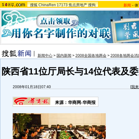
搜狐
ChinaRen
17173
焦点房地产
搜狗
新闻
-
体
新闻中心
>
国内新闻
>
2008全国各地两会
>
2008各地两会消
陕西省11位厅局长与14位代表及委
2008年01月18日07:40
[
我来
来源：华商网-华商报