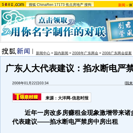
搜狐
ChinaRen
17173
焦点房地产
搜狗
新闻
-
体
新闻中心
>
国内新闻
>
2008年广东两会
>
2008广东两会提案
广东人大代表建议：掐水断电严
2008年01月22日03:34
[
我来
来源：大洋网-信息时报
近年一房改多房赚租金现象激增带来诸
代表建议——掐水断电严禁房中房出租