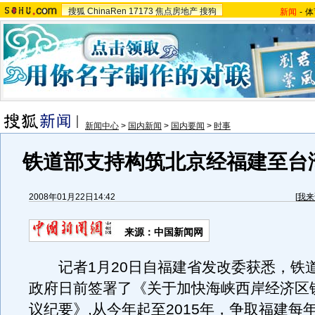
搜狐
ChinaRen
17173
焦点房地产
搜狗
新闻
-
体
新闻中心
>
国内新闻
>
国内要闻
>
时事
铁道部支持构筑北京经福建至台
2008年01月22日14:42
[
我来
来源：中国新闻网
记者1月20日自福建省发改委获悉，铁
政府日前签署了《关于加快海峡西岸经济区
议纪要》,从今年起至2015年，争取福建每