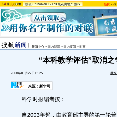
搜狐
ChinaRen
17173
焦点房地产
搜狗
新闻
-
体
新闻中心
>
国内新闻
>
国内要闻
>
时事
“本科教学评估”取消之
2008年01月22日15:25
[
我来
来源：新华网
科学时报编者按：
自2003年起，由教育部主导的第一轮普