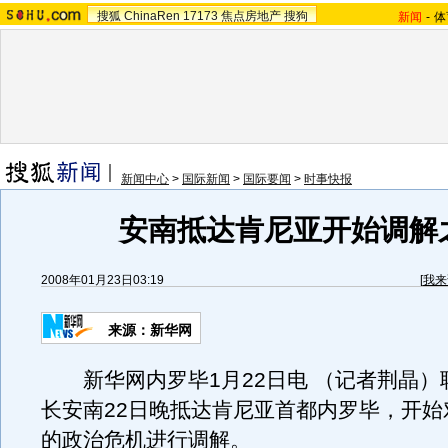
搜狐
ChinaRen
17173
焦点房地产
搜狗
新闻
-
体
新闻中心
>
国际新闻
>
国际要闻
>
时事快报
安南抵达肯尼亚开始调解
2008年01月23日03:19
[
我来
来源：新华网
新华网内罗毕1月22日电 （记者荆晶）
长安南22日晚抵达肯尼亚首都内罗毕，开始
的政治危机进行调解。