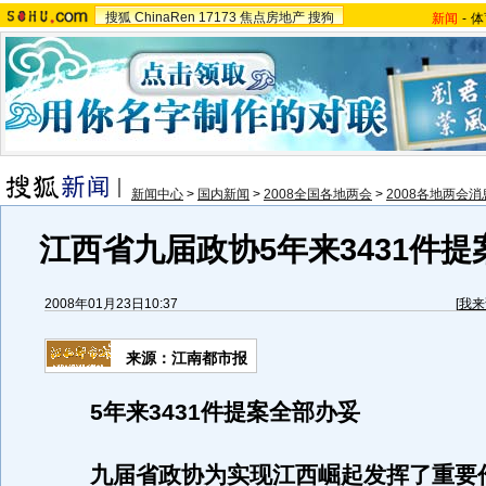
搜狐
ChinaRen
17173
焦点房地产
搜狗
新闻
-
体
新闻中心
>
国内新闻
>
2008全国各地两会
>
2008各地两会消
江西省九届政协5年来3431件
2008年01月23日10:37
[
我来
来源：江南都市报
5年来3431件提案全部办妥
九届省政协为实现江西崛起发挥了重要