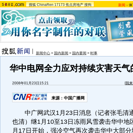
搜狐
ChinaRen
17173
焦点房地产
搜狗
新闻
-
体
新闻中心
>
国内新闻
>
国内要闻
>
时事
华中电网全力应对持续灾害天气
2008年01月23日15:21
[
我来
来源：中国广播网
中广网武汉1月23日消息（记者张毛清
也清）继1月10至13日冻雨风雪袭击华中地
月17日开始，强冷空气再次袭击华中大部分