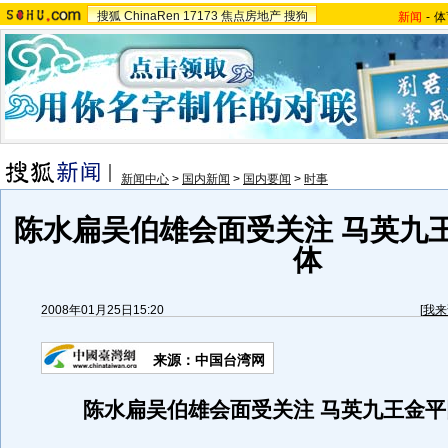
搜狐
ChinaRen
17173
焦点房地产
搜狗
新闻
-
体
新闻中心
>
国内新闻
>
国内要闻
>
时事
陈水扁吴伯雄会面受关注 马英九
体
2008年01月25日15:20
[
我来
来源：中国台湾网
陈水扁吴伯雄会面受关注 马英九王金平