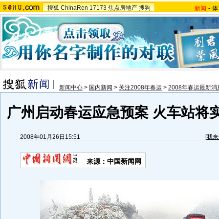
搜狐
ChinaRen
17173
焦点房地产
搜狗
新闻
-
体
新闻中心
>
国内新闻
>
关注2008年春运
>
2008年春运最新消
广州启动春运应急预案 火车站将
2008年01月26日15:51
[
我来
来源：中国新闻网