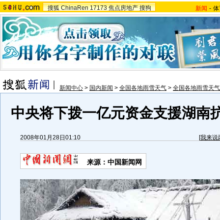
搜狐
ChinaRen
17173
焦点房地产
搜狗
新闻
-
体
新闻中心
>
国内新闻
>
全国各地雨雪天气
>
全国各地雨雪天气
中央将下拨一亿元资金支援湖南抗
2008年01月28日01:10
[
我来说
来源：中国新闻网