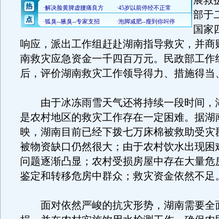
展救
部于
国家
响应，派出工作组赶赴湖南指导救灾，并商
南救灾应急资金一千四百万元。民政部工作
后，评价湖南救灾工作领导得力、措施得当
由于冰冻雨雪天气还将持续一段时间，
是农村地区的救灾工作存在一定困难。据湖
映，湖南目前已经下拨七万床棉被救助受灾
被物资缺口仍然很大；由于农村饮水出现困
问题逐渐凸显；农村受损房屋中存在大量危
鉴定和转移危房中群众；救灾资金依然不足
面对依然严峻的抗灾形势，湖南需要全