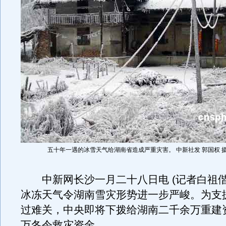
五十年一遇的冰雪天气给湖南省造成严重灾害。 中新社发 郭国权 
中新网长沙一月二十八日电 (记者白祖偕
冰冻天气令湖南雪灾形势进一步严峻。为支
过难关，中央即将下拨给湖南二千余万重建
万冬令救灾资金。