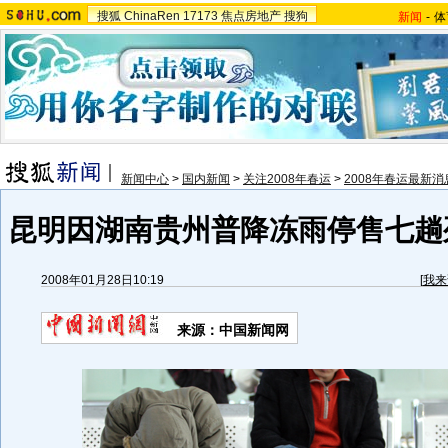
搜狐
ChinaRen
17173
焦点房地产
搜狗
新闻
-
体
新闻中心
>
国内新闻
>
关注2008年春运
>
2008年春运最新消
昆明因湖南贵州普降冻雨停售七趟列
2008年01月28日10:19
[
我来
来源：中国新闻网