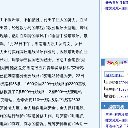
·
开教育玩具超市
·
睡觉减肥--瘦
不畏严寒、不怕牺牲，付出了巨大的努力。在除
出发，经过数小时的车程和数公里冰天雪地、崎岖
现场，然后在刺骨的寒风中和雨雪中登塔敲冰。饿
渴。1月26日下午，湖南电力职工罗海文、罗长
力田村实施高压电线除冰作业时，因铁塔坍塌而壮
长明、周景华三位同志为烈士。省总工会追授“湖
团湖南省委追授“湖南省五四青年奖章标兵”荣誉称
已使湖南部分重要线路和变电站转危为安。22日
说 吧 排 行
上证指数
(7744
线路和38条、1600公里220千伏线路的2300基铁
苏醒吧
(41523)
恢复了7条500千伏线路、2座500千伏变电站，
贴图吧
(68789)
伏变电站。抢修恢复110千伏以及以下线路2603
搜狐商机
灾抢险力度，全力确保电网安全，全力做好电铁、
·
丰胸--林志玲
施的运行维护和应急抢修工作。对灾情和用电负
·
睡觉减肥--瘦到
电网和存煤、存水的情况，统筹安排当前和今后一
·
开这样的店 日进