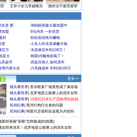
密照
王菲小女儿李嫣曝光
酒井法子痛哭谢罪
生意 图
·
孕妈妈美腹火爆加盟中
费加盟
·
9元内衣 一折供货
最好
·
轻松创业快乐赚钱
供货
·
小女人吃冰淇淋赚大钱
赚百万
·
冰淇淋店年利108万！
就是火
·
韩国V8服饰卖疯了！
玩具超市
·
高血压病人 如何进补
深埋代替火化
·
六毛钱成本 年利润100万
更多>>
镜头看世界
|
音乐喷泉广场竟然成了淋浴场
镜头看世界
|
克罗地亚公路赛上的洗车女郎
镜头看世界
|
19世纪日本生产恐怖孕妇娃娃
民间纪事
|
黑河打狗打出来的问题
民间纪事
|
明星代言假药应该视为共犯吗
聚会
秘那些美丽“床模”怎样炼成的(组图)
感女郎来洗车！克罗地亚公路赛上的洗车女郎