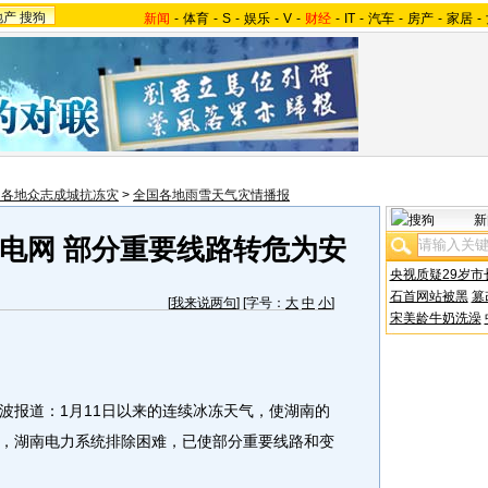
地产
搜狗
新闻
-
体育
-
S
-
娱乐
-
V
-
财经
-
IT
-
汽车
-
房产
-
家居
-
国各地众志成城抗冻灾
>
全国各地雨雪天气灾情播报
新
电网 部分重要线路转危为安
央视质疑29岁市
石首网站被黑
篡
[
我来说两句
] [字号：
大
中
小
]
宋美龄牛奶洗澡
波报道：1月11日以来的连续冰冻天气，使湖南的
，湖南电力系统排除困难，已使部分重要线路和变