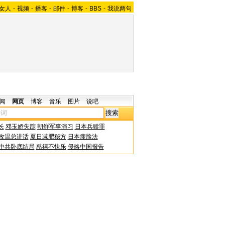
女人
-
视频
-
播客
-
邮件
-
博客
-
BBS
-
我说两句
闻
网页
博客
音乐
图片
说吧
长
邓玉娇失踪
朝鲜军事演习
日本兵赎罪
改温总讲话
夏日减肥秘方
日本瘦脸法
中共卧底结局
慈禧不快乐
侵略中国报告