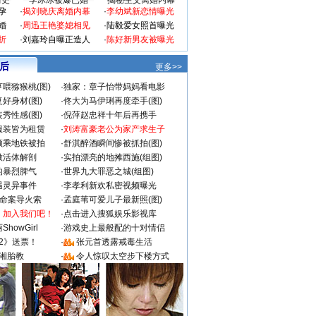
情史
李冰冰被爆已婚
揭秘生父离婚内幕
孕
·
揭刘晓庆离婚内幕
·
李幼斌新恋情曝光
婚
·
周迅王艳婆媳相见
·
陆毅爱女照首曝光
折
·
刘嘉玲自曝正造人
·
陈好新男友被曝光
 后
更多>>
喂猕猴桃(图)
·
独家：章子怡带妈妈看电影
好身材(图)
·
佟大为马伊琍再度牵手(图)
秀性感(图)
·
倪萍赵忠祥十年后再携手
服装皆为租赁
·
刘涛富豪老公为家产求生子
颜乘地铁被拍
·
舒淇醉酒瞬间惨被抓拍(图)
做活体解剖
·
实拍漂亮的地摊西施(组图)
的暴烈脾气
·
世界九大罪恶之城(组图)
遇灵异事件
·
李孝利新欢私密视频曝光
成命案导火索
·
孟庭苇可爱儿子最新照(图)
：加入我们吧！
·
点击进入搜狐娱乐影视库
howGirl
·
游戏史上最般配的十对情侣
2》送票！
·
张元首透露戒毒生活
湘胎教
·
令人惊叹太空步下楼方式