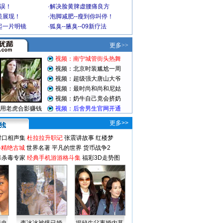
不误！
·
解决脸黄脾虚腰痛良方
美展现！
·
泡脚减肥--瘦到你叫停！
起一片明镜
·
狐臭--腋臭--09新疗法
更多>>
对口相声集
杜拉拉升职记
张震讲故事
红楼梦
-精绝古城
世界名著
平凡的世界
货币战争2
毒杀毒专家
经典手机游游格斗集
福彩3D走势图