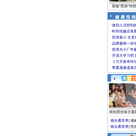
新版“西游”绝
健 康 指 南
·
做别人没想到的
·
时尚情趣店免
·
投资最小 生意
·
品牌服饰一折
·
投资办小厂年
·
开清大学习吧 
·
２万开新奇特
·
尊重遇难遗体
抓拍黑丝袜主题
镜头看世界
|
揭
镜头看世界
|
性