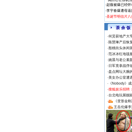
揭田壮壮徐帆
·
赵薇被爆已经怀
·
李宇春爆遭母逼
·
圣诞节明信片八
茶 余 饭
·
何炅获地产大亨
·
陈慧琳产后恢复
·
殷桃街头休闲装
·
范冰冰红地毯
·
姚晨与老公素
·
日军竟拿战俘
·
盘点网坛大腕
·
美女办公室遭
·
《Nobody》
·
搜狐娱乐招聘
·
台北电玩展靓丽S
·
《变形金刚
·
王岳伦爆李