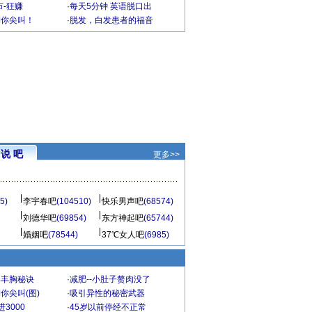
-狂赚
·
每天5分钟 英语脱口出
到你尖叫！
·
脱发，白发患者的福音
说 吧
更多>>
5)
李宇春吧
(104510)
快乐男声吧
(68574)
刘德华吧
(69854)
东方神起吧
(65744)
婚姻吧
(78544)
37℃女人吧
(6985)
爆丰胸秘诀
·
减肥--小肚子赘肉没了
你尖叫(图)
·
吸引异性的秘密武器
3000
·
45岁以前停经不正常