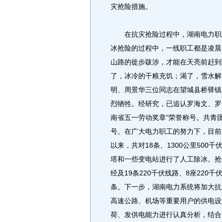
灾抢险措施。
在抗灾抢险过程中，湖南电力职工
冰抢险的过程中，一线职工都是凌晨
山路的徙步跋涉，才能在天亮前赶到
了，冰冷的干粮充饥；渴了，雪水解
明、周景华三位同志在望城县桥驿镇
烈牺牲。经研究，已追认罗海文、罗
南省五一劳动奖章”荣誉称号。共青
号。在广大电力职工的努力下，目前
以来，共对18条、1300公里500千伏
塔和一些变电站进行了人工除冰。抢修
经及19条220千伏线路、8座220千
条。下一步，湖南电力系统将加大抗
高速公路、机场等重要用户的供电设
荷、发供电能力进行认真分析，结合