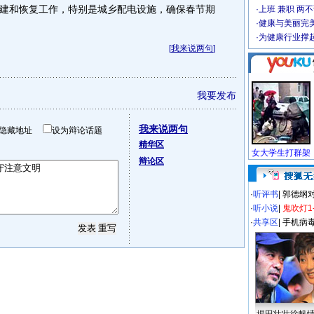
建和恢复工作，特别是城乡配电设施，确保春节期
·
上班 兼职 两
·
健康与美丽完
·
为健康行业撑
[
我来说两句
]
我要发布
我来说两句
隐藏地址
设为辩论话题
精华区
辩论区
·
听评书
|
郭德纲
·
听小说
|
鬼吹灯1
·
共享区
|
手机病