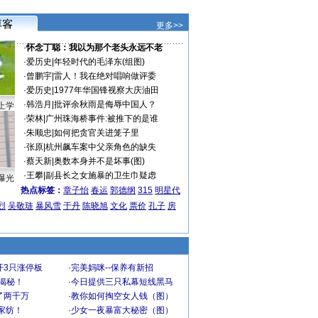
更多>>
·
怀念丁聪：我以为那个老头永远不老
·
爱历史
|
年轻时代的毛泽东(组图)
·
曾鹏宇
|
雷人！我在绝对唱响做评委
·
爱历史
|
1977年华国锋视察大庆油田
·
韩浩月
|
批评余秋雨是侮辱中国人？
上学
·
荣林
|
广州珠海桥事件:被推下的是谁
·
朱顺忠
|
如何把贪官关进笼子里
·
张原
|
杭州飙车案中父亲角色的缺失
·
蔡天新
|
奥数本身并不是坏事(图)
·
王攀
|
副县长之女施暴的卫生巾疑虑
曝光
热点标签：
章子怡
春运
郭德纲
315
明星代
烈
吴敬琏
暴风雪
于丹
陈晓旭
文化
票价
孔子
房
开3只涨停板
·
完美妈咪--保养有新招
大揭秘！
·
今日提供三只私幕短线黑马
了两千万
·
教你如何掏空女人钱（图）
家纺！
·
少女一夜暴富大秘密（图）