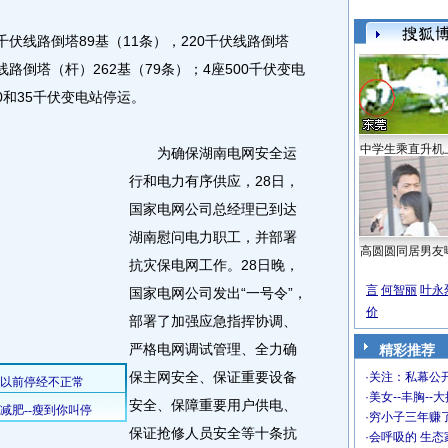
线路倒塔89基（11条），220千伏线路倒塔
伏线路倒塔（杆）262基（79条）；4座500千伏变电
10和35千伏变电站停运。
中学生乘直升机
为确保湖南电网安全运
行和电力有序供应，28日，
国家电网公司总经理已到达
湖南慰问电力职工，并部署
高圆圆同居男友
抗灾保电网工作。28日晚，
言
何智丽
叶永
国家电网公司发出“一号令”，
价
部署了加强应急指挥协调、
严格电网调试管理、全力确
精彩推荐
保主网安全、保证重要设备
·
关注：私幕公
·
美女--丰胸--
安全、保障重要用户供电、
·
穷小子三年赚
保证抢修人员安全等十条抗
·
会呼吸的 生态