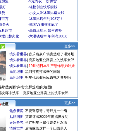
费加盟
·
9元内衣 一折供货
最好
·
轻松创业快乐赚钱
供货
·
小女人吃冰淇淋赚大钱
赚百万
·
冰淇淋店年利108万！
就是火
·
韩国V8服饰卖疯了！
玩具超市
·
高血压病人 如何进补
深埋代替火化
·
六毛钱成本 年利润100万
更多>>
镜头看世界
|
音乐喷泉广场竟然成了淋浴场
镜头看世界
|
克罗地亚公路赛上的洗车女郎
镜头看世界
|
19世纪日本生产恐怖孕妇娃娃
民间纪事
|
黑河打狗打出来的问题
民间纪事
|
明星代言假药应该视为共犯吗
聚会
秘那些美丽“床模”怎样炼成的(组图)
感女郎来洗车！克罗地亚公路赛上的洗车女郎
更多>>
焦点新闻
|
不要迷恋哥，哥只是一个鬼
贴贴图图
|
英媒评出2009年度搞怪发明
娱乐旮旯
|
当红明星不仅仅是名利双收
情感世界
|
后悔嫁给这样一个山西男人