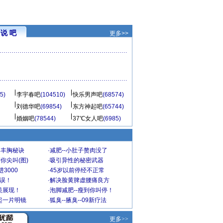
说 吧
更多>>
5)
李宇春吧
(104510)
快乐男声吧
(68574)
刘德华吧
(69854)
东方神起吧
(65744)
婚姻吧
(78544)
37℃女人吧
(6985)
爆丰胸秘诀
·
减肥--小肚子赘肉没了
你尖叫(图)
·
吸引异性的秘密武器
3000
·
45岁以前停经不正常
不误！
·
解决脸黄脾虚腰痛良方
美展现！
·
泡脚减肥--瘦到你叫停！
起一片明镜
·
狐臭--腋臭--09新疗法