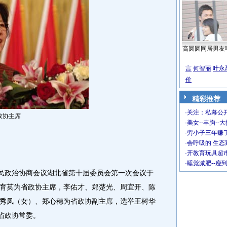
高圆圆同居男友
言
何智丽
叶永
价
精彩推荐
·
关注：私幕公
政协主席
·
美女--丰胸--
·
穷小子三年赚
·
会呼吸的 生态
·
开教育玩具超市
·
睡觉减肥--瘦
民政治协商会议湖北省第十届委员会第一次会议于
育英为省政协主席，李佑才、郑楚光、周宜开、陈
秀凤（女）、郑心穗为省政协副主席，选举王树华
省政协常委。