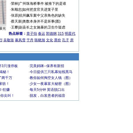
·
荣林
|
广州珠海桥事件:被推下的是谁
·
朱顺忠
|
如何把贪官关进笼子里
·
张原
|
杭州飙车案中父亲角色的缺失
·
蔡天新
|
奥数本身并不是坏事(图)
·
王攀
|
副县长之女施暴的卫生巾疑虑
曝光
热点标签：
章子怡
春运
郭德纲
315
明星代
烈
吴敬琏
暴风雪
于丹
陈晓旭
文化
票价
孔子
房
开3只涨停板
·
完美妈咪--保养有新招
大揭秘！
·
今日提供三只私幕短线黑马
了两千万
·
教你如何掏空女人钱（图）
家纺！
·
少女一夜暴富大秘密（图）
-狂赚
·
每天5分钟 英语脱口出
到你尖叫！
·
脱发，白发患者的福音