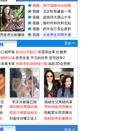
更多>>
对口相声集
杜拉拉升职记
张震讲故事
红楼梦
-精绝古城
世界名著
平凡的世界
货币战争2
毒杀毒专家
经典手机游游格斗集
福彩3D走势图
情史
李冰冰被爆已婚
揭秘生父离婚内幕
孕
·
揭刘晓庆离婚内幕
·
李幼斌新恋情曝光
婚
·
周迅王艳婆媳相见
·
陆毅爱女照首曝光
折
·
刘嘉玲自曝正造人
·
陈好新男友被曝光
 后
更多>>