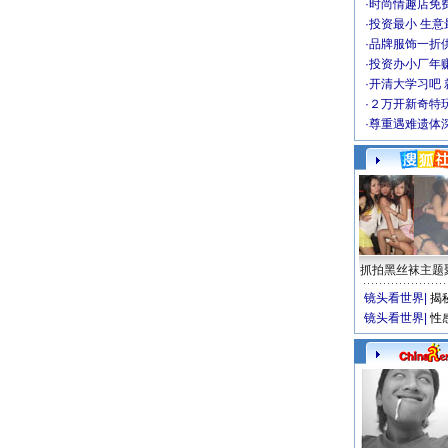
·
时尚情趣店免
·
投资最小 生意
·
品牌服饰一折
·
投资办小厂年
·
开清大学习吧 
·
２万开新奇特
·
尊重遇难遗体
抓拍黑丝袜主题
镜头看世界
|
揭
镜头看世界
|
性