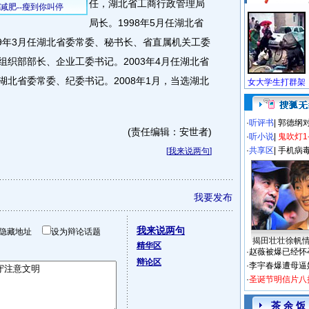
任，湖北省工商行政管理局
局长。1998年5月任湖北省
99年3月任湖北省委常委、秘书长、省直属机关工委
、组织部部长、企业工委书记。2003年4月任湖北省
任湖北省委常委、纪委书记。2008年1月，当选湖北
·
听评书
|
郭德纲
(责任编辑：安世者)
·
听小说
|
鬼吹灯1
·
共享区
|
手机病
[
我来说两句
]
我要发布
我来说两句
隐藏地址
设为辩论话题
揭田壮壮徐帆
精华区
·
赵薇被爆已经怀
辩论区
·
李宇春爆遭母逼
·
圣诞节明信片八
茶 余 饭