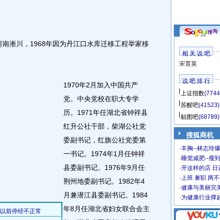
南淅川，1968年因为丹江口水库迁移工程举家移
相 关 说 吧
宋育英
说 吧 排 行
1970年2月加入中国共产
上证指数
(7744
党。中央党校在职大专学
苏醒吧
(41523)
历。1971年任湖北省钟祥县
贴图吧
(68789)
红升公社干部，柴湖公社党
搜狐商机
委副书记，红旗公社党委第
·
丰胸--林志玲
一书记。1974年1月任钟祥
·
睡觉减肥--瘦到
县委副书记。1976年9月任
·
开这样的店 日进
·
上班 兼职 两
荆州地委副书记。1982年4
·
健康与美丽完
月兼潜江县委副书记。1984
·
为健康行业撑
年8月任湖北省妇女联合会主