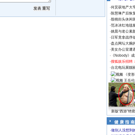
·
何炅获地产大亨
·
陈慧琳产后恢复
·
殷桃街头休闲装
·
范冰冰红地毯
·
姚晨与老公素
·
日军竟拿战俘
·
盘点网坛大腕
·
美女办公室遭
·
《Nobody》
·
搜狐娱乐招聘
·
台北电玩展靓丽S
·
《变形
·
王岳伦
新版“西游”绝
健 康 指 南
·
做别人没想到的