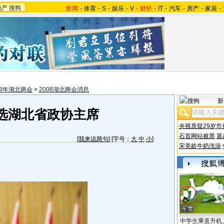
地产
搜狗
新闻
-
体育
-
S
-
娱乐
-
V
-
财经
-
IT
-
汽车
-
房产
-
家居
-
08年湖北两会
>
2008湖北两会消息
新
选湖北省政协主席
央视质疑29岁市
石首网站被黑
篡
[
我来说两句
] [字号：
大
中
小
]
宋美龄牛奶洗澡
中学生乘直升机