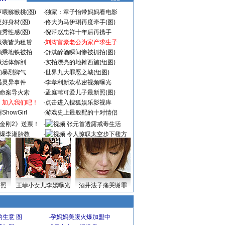
喂猕猴桃(图)
·
独家：章子怡带妈妈看电影
好身材(图)
·
佟大为马伊琍再度牵手(图)
秀性感(图)
·
倪萍赵忠祥十年后再携手
服装皆为租赁
·
刘涛富豪老公为家产求生子
颜乘地铁被拍
·
舒淇醉酒瞬间惨被抓拍(图)
做活体解剖
·
实拍漂亮的地摊西施(组图)
的暴烈脾气
·
世界九大罪恶之城(组图)
遇灵异事件
·
李孝利新欢私密视频曝光
成命案导火索
·
孟庭苇可爱儿子最新照(图)
：加入我们吧！
·
点击进入搜狐娱乐影视库
howGirl
·
游戏史上最般配的十对情侣
金刚2》送票！
·
张元首透露戒毒生活
爆李湘胎教
·
令人惊叹太空步下楼方
式
密照
王菲小女儿李嫣曝光
酒井法子痛哭谢罪
生意 图
·
孕妈妈美腹火爆加盟中