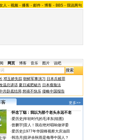
女人
-
视频
-
播客
-
邮件
-
博客
-
BBS
-
我说两句
闻
网页
博客
音乐
图片
说吧
长
邓玉娇失踪
朝鲜军事演习
日本兵赎罪
改温总讲话
夏日减肥秘方
日本瘦脸法
中共卧底结局
慈禧不快乐
侵略中国报告
更多>>
·
怀念丁聪：我以为那个老头永远不老
·
爱历史
|
年轻时代的毛泽东(组图)
·
曾鹏宇
|
雷人！我在绝对唱响做评委
·
爱历史
|
1977年华国锋视察大庆油田
·
韩浩月
|
批评余秋雨是侮辱中国人？
上学