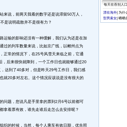
每天在吞别人
漂在海外
|
为什
来说，前两天我看的数字还是说滞留50万人，
型男索女
|
晒晒
是不是说明疏散并不是很有力？
运输的影响还没有一种缓解，我们认为还是在加
通过的列车数量来说，比如京广线，以郴州点为
，正常的情况下，在25号风雪天来临之前，它通
以后，后来很快就降到，一个工作日也就能够通过20
复，达到了40多对，但是昨天29号工作日，我们感
也就20多对左右。这个情况应该说是没有很大的
问题，您说凡是手里拿的票到2月6号以前都可
都拿着票有效，谁先走谁后走怎么去安排呢？
织的时候，当然，每个人乘车有效日期，优先照