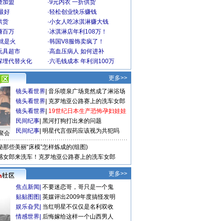
费加盟
·
9元内衣 一折供货
最好
·
轻松创业快乐赚钱
供货
·
小女人吃冰淇淋赚大钱
赚百万
·
冰淇淋店年利108万！
就是火
·
韩国V8服饰卖疯了！
玩具超市
·
高血压病人 如何进补
深埋代替火化
·
六毛钱成本 年利润100万
更多>>
镜头看世界
|
音乐喷泉广场竟然成了淋浴场
镜头看世界
|
克罗地亚公路赛上的洗车女郎
镜头看世界
|
19世纪日本生产恐怖孕妇娃娃
民间纪事
|
黑河打狗打出来的问题
民间纪事
|
明星代言假药应该视为共犯吗
聚会
秘那些美丽“床模”怎样炼成的(组图)
感女郎来洗车！克罗地亚公路赛上的洗车女郎
更多>>
焦点新闻
|
不要迷恋哥，哥只是一个鬼
贴贴图图
|
英媒评出2009年度搞怪发明
娱乐旮旯
|
当红明星不仅仅是名利双收
情感世界
|
后悔嫁给这样一个山西男人