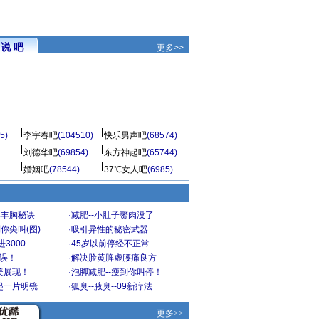
说 吧
更多>>
5)
李宇春吧
(104510)
快乐男声吧
(68574)
刘德华吧
(69854)
东方神起吧
(65744)
婚姻吧
(78544)
37℃女人吧
(6985)
爆丰胸秘诀
·
减肥--小肚子赘肉没了
你尖叫(图)
·
吸引异性的秘密武器
3000
·
45岁以前停经不正常
不误！
·
解决脸黄脾虚腰痛良方
美展现！
·
泡脚减肥--瘦到你叫停！
起一片明镜
·
狐臭--腋臭--09新疗法