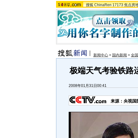
搜狐
ChinaRen
17173
焦点房
新闻中心
>
国内新闻
>
全
极端天气考验铁路
2008年01月31日00:41
来源：央视国