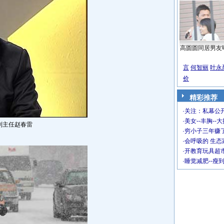
高圆圆同居男友
言
何智丽
叶永
价
精彩推荐
·
关注：私幕公
·
美女--丰胸--
副主任赵春雷
·
穷小子三年赚
·
会呼吸的 生态
·
开教育玩具超市
·
睡觉减肥--瘦