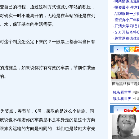
·
时尚情趣店免
变自己的行程，通过这种方式也减少车站的积压，
·
投资最小 生意
·
品牌服饰一折
对确实一时不能离开的，无论是在车站的还是在列
·
投资办小厂年
、水，保证基本的生活需要。
·
开清大学习吧 
·
２万开新奇特
·
尊重遇难遗体
这个制度怎么定下来的？一般票上都会写当日有
措施是，如果说你持有有效的车票，节前你乘坐
的。
抓拍黑丝袜主题
镜头看世界
|
揭
镜头看世界
|
性
为节点，春节前，6号，采取的是这么个措施。同
该说也不考虑你的车票是不是本身走的是这个方向
跟旅客运输的方向是相同的，我们也是鼓励大家先