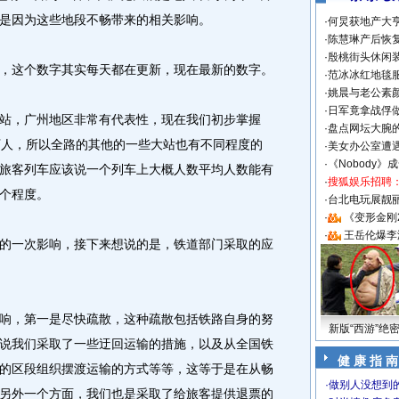
是因为这些地段不畅带来的相关影响。
·
何炅获地产大亨
·
陈慧琳产后恢复
·
殷桃街头休闲装
这个数字其实每天都在更新，现在最新的数字。
·
范冰冰红地毯
·
姚晨与老公素
·
日军竟拿战俘
，广州地区非常有代表性，现在我们初步掌握
·
盘点网坛大腕
万人，所以全路的其他的一些大站也有不同程度的
·
美女办公室遭
·
《Nobody》
旅客列车应该说一个列车上大概人数平均人数能有
·
搜狐娱乐招聘
个程度。
·
台北电玩展靓丽S
·
《变形金刚
·
王岳伦爆李
一次影响，接下来想说的是，铁道部门采取的应
，第一是尽快疏散，这种疏散包括铁路自身的努
新版“西游”绝
说我们采取了一些迂回运输的措施，以及从全国铁
健 康 指 南
的区段组织摆渡运输的方式等等，这等于是在从畅
·
做别人没想到的
另外一个方面，我们也是采取了给旅客提供退票的