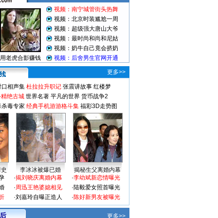
更多>>
对口相声集
杜拉拉升职记
张震讲故事
红楼梦
-精绝古城
世界名著
平凡的世界
货币战争2
毒杀毒专家
经典手机游游格斗集
福彩3D走势图
情史
李冰冰被爆已婚
揭秘生父离婚内幕
孕
·
揭刘晓庆离婚内幕
·
李幼斌新恋情曝光
婚
·
周迅王艳婆媳相见
·
陆毅爱女照首曝光
折
·
刘嘉玲自曝正造人
·
陈好新男友被曝光
 后
更多>>