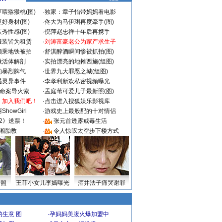
喂猕猴桃(图)
·
独家：章子怡带妈妈看电影
好身材(图)
·
佟大为马伊琍再度牵手(图)
秀性感(图)
·
倪萍赵忠祥十年后再携手
服装皆为租赁
·
刘涛富豪老公为家产求生子
颜乘地铁被拍
·
舒淇醉酒瞬间惨被抓拍(图)
做活体解剖
·
实拍漂亮的地摊西施(组图)
的暴烈脾气
·
世界九大罪恶之城(组图)
遇灵异事件
·
李孝利新欢私密视频曝光
成命案导火索
·
孟庭苇可爱儿子最新照(图)
：加入我们吧！
·
点击进入搜狐娱乐影视库
howGirl
·
游戏史上最般配的十对情侣
2》送票！
·
张元首透露戒毒生活
湘胎教
·
令人惊叹太空步下楼方式
密照
王菲小女儿李嫣曝光
酒井法子痛哭谢罪
生意 图
·
孕妈妈美腹火爆加盟中