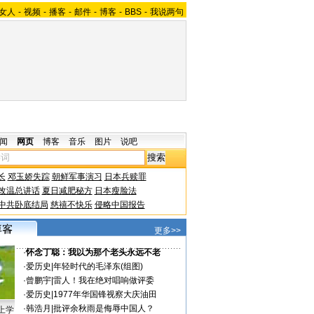
女人
-
视频
-
播客
-
邮件
-
博客
-
BBS
-
我说两句
闻
网页
博客
音乐
图片
说吧
长
邓玉娇失踪
朝鲜军事演习
日本兵赎罪
改温总讲话
夏日减肥秘方
日本瘦脸法
中共卧底结局
慈禧不快乐
侵略中国报告
更多>>
·
怀念丁聪：我以为那个老头永远不老
·
爱历史
|
年轻时代的毛泽东(组图)
·
曾鹏宇
|
雷人！我在绝对唱响做评委
·
爱历史
|
1977年华国锋视察大庆油田
·
韩浩月
|
批评余秋雨是侮辱中国人？
上学