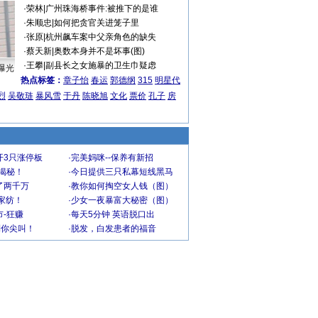
·
荣林
|
广州珠海桥事件:被推下的是谁
·
朱顺忠
|
如何把贪官关进笼子里
·
张原
|
杭州飙车案中父亲角色的缺失
·
蔡天新
|
奥数本身并不是坏事(图)
·
王攀
|
副县长之女施暴的卫生巾疑虑
曝光
热点标签：
章子怡
春运
郭德纲
315
明星代
烈
吴敬琏
暴风雪
于丹
陈晓旭
文化
票价
孔子
房
开3只涨停板
·
完美妈咪--保养有新招
大揭秘！
·
今日提供三只私幕短线黑马
了两千万
·
教你如何掏空女人钱（图）
家纺！
·
少女一夜暴富大秘密（图）
-狂赚
·
每天5分钟 英语脱口出
到你尖叫！
·
脱发，白发患者的福音