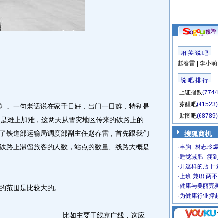
相 关 说 吧
赵春雷
|
李小萌
说 吧 排 行
上证指数
(7744
苏醒吧
(41523)
。一句老话说在家千日好，出门一日难，特别是
贴图吧
(68789)
真是难上加难，这两天从雪灾地区传来的铁路上的
了铁道部运输局调度部副主任赵春雷，首先跟我们
搜狐商机
铁路上滞留旅客的人数，站点的数量、线路大概是
·
丰胸--林志玲
·
睡觉减肥--瘦到
·
开这样的店 日进
·
上班 兼职 两
·
健康与美丽完
的范围是比较大的。
·
为健康行业撑
比如主要干线京广线，这应