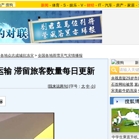
地产
搜狗
新闻
-
体育
-
S
-
娱乐
-
V
-
财经
-
IT
-
汽车
-
房产
-
家居
-
国各地众志成城抗冻灾
>
全国各地雨雪天气灾情播报
新
运输 滞留旅客数量每日更新
央视质疑29岁市
石首网站被黑
篡
[
我来说两句
] [字号：
大
中
小
]
宋美龄牛奶洗澡
际
中学生乘直升机