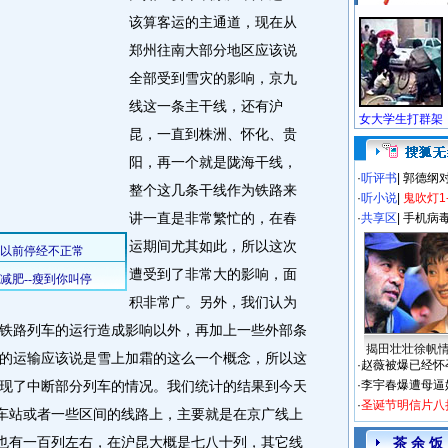
该算客运的主通道，现在从
郑州往南大部分地区应该说
全部受到雪灾的影响，京九
线这一条主干线，还有沪
昆，一直到株洲、怀化、贵
阳，再一个就是陇海干线，
·
听评书
|
郭德纲
整个这几条干线作为铁路来
·
听小说
|
鬼吹灯1
讲一直是非常繁忙的，在春
·
共享区
|
手机病
运期间尤其如此，所以这次
遭受到了非常大的影响，面
积非常广。另外，我们认为
铁路列车的运行造成影响以外，再加上一些外部条
揭田壮壮徐帆
的运输应该说是雪上加霜的这么一个概念，所以这
·
赵薇被爆已经怀
现了中断部分列车的情况。我们统计的结果到今天
·
李宇春爆遭母逼
·
圣诞节明信片八
线车站或者一些区间的线路上，主要就是在京广线上
上也有一百列左右，在沪昆大概是七八十列，其它线
茶 余 饭