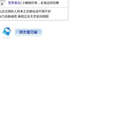
型男索女
|
小糖精归来，在海边轻轻舞
口水
么出过国的人回来之后都会说中国不好
自己的旗袍照
暴雨过后天空依旧晴朗