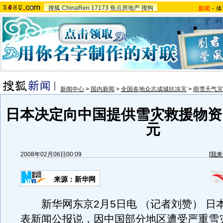
搜狐
ChinaRen
17173
焦点房地产
搜狗
新闻
-
体
新闻中心
>
国内新闻
>
全国各地众志成城抗冻灾
>
雨雪天气灾
日本决定向中国提供雪灾救援物资 
元
2008年02月06日00:09
[
我来
来源：新华网
新华网东京2月5日电 （记者刘赞） 日
表新闻公报说，因中国部分地区遭受严重雪