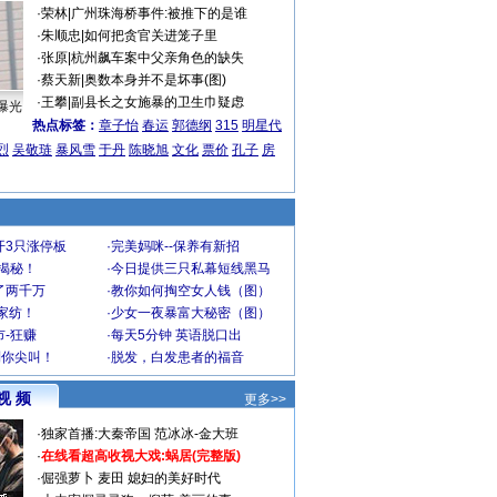
·
荣林
|
广州珠海桥事件:被推下的是谁
·
朱顺忠
|
如何把贪官关进笼子里
·
张原
|
杭州飙车案中父亲角色的缺失
·
蔡天新
|
奥数本身并不是坏事(图)
·
王攀
|
副县长之女施暴的卫生巾疑虑
曝光
热点标签：
章子怡
春运
郭德纲
315
明星代
烈
吴敬琏
暴风雪
于丹
陈晓旭
文化
票价
孔子
房
开3只涨停板
·
完美妈咪--保养有新招
大揭秘！
·
今日提供三只私幕短线黑马
了两千万
·
教你如何掏空女人钱（图）
家纺！
·
少女一夜暴富大秘密（图）
-狂赚
·
每天5分钟 英语脱口出
到你尖叫！
·
脱发，白发患者的福音
视 频
更多>>
·
独家首播:大秦帝国
范冰冰-金大班
·
在线看超高收视大戏:
蜗居(完整版)
·
倔强萝卜
麦田
媳妇的美好时代