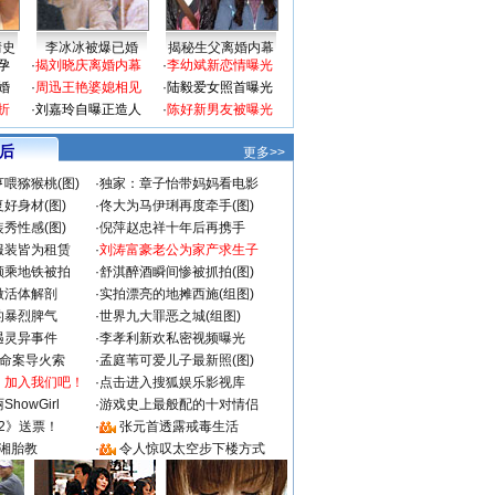
情史
李冰冰被爆已婚
揭秘生父离婚内幕
孕
·
揭刘晓庆离婚内幕
·
李幼斌新恋情曝光
婚
·
周迅王艳婆媳相见
·
陆毅爱女照首曝光
折
·
刘嘉玲自曝正造人
·
陈好新男友被曝光
 后
更多>>
喂猕猴桃(图)
·
独家：章子怡带妈妈看电影
好身材(图)
·
佟大为马伊琍再度牵手(图)
秀性感(图)
·
倪萍赵忠祥十年后再携手
服装皆为租赁
·
刘涛富豪老公为家产求生子
颜乘地铁被拍
·
舒淇醉酒瞬间惨被抓拍(图)
做活体解剖
·
实拍漂亮的地摊西施(组图)
的暴烈脾气
·
世界九大罪恶之城(组图)
遇灵异事件
·
李孝利新欢私密视频曝光
成命案导火索
·
孟庭苇可爱儿子最新照(图)
：加入我们吧！
·
点击进入搜狐娱乐影视库
howGirl
·
游戏史上最般配的十对情侣
2》送票！
·
张元首透露戒毒生活
湘胎教
·
令人惊叹太空步下楼方式