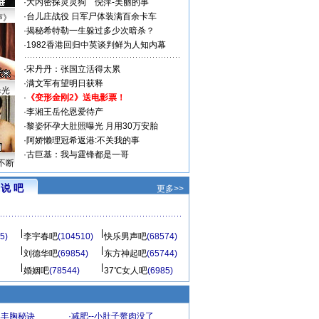
·
大内密探灵灵狗
倪萍-美丽的事
·
台儿庄战役 日军尸体装满百余卡车
声》
·
揭秘希特勒一生躲过多少次暗杀？
·
1982香港回归中英谈判鲜为人知内幕
·
宋丹丹：张国立活得太累
·
满文军有望明日获释
曝光
·
《变形金刚2》送电影票！
·
李湘王岳伦恩爱待产
·
黎姿怀孕大肚照曝光 月用30万安胎
·
阿娇懒理冠希返港:不关我的事
·
古巨基：我与霆锋都是一哥
不断
说 吧
更多>>
5)
李宇春吧
(104510)
快乐男声吧
(68574)
刘德华吧
(69854)
东方神起吧
(65744)
婚姻吧
(78544)
37℃女人吧
(6985)
爆丰胸秘诀
·
减肥--小肚子赘肉没了