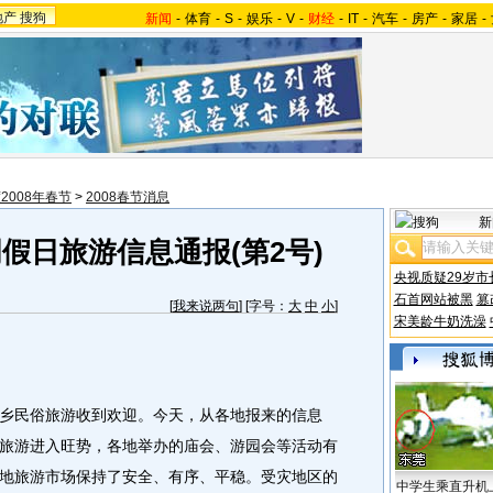
地产
搜狗
新闻
-
体育
-
S
-
娱乐
-
V
-
财经
-
IT
-
汽车
-
房产
-
家居
-
2008年春节
>
2008春节消息
新
周假日旅游信息通报(第2号)
央视质疑29岁市
石首网站被黑
篡
[
我来说两句
] [字号：
大
中
小
]
宋美龄牛奶洗澡
民俗旅游收到欢迎。今天，从各地报来的信息
旅游进入旺势，各地举办的庙会、游园会等活动有
地旅游市场保持了安全、有序、平稳。
受灾地区的
中学生乘直升机