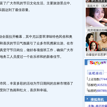
富了广大市民的节日文化生活。主要旅游景点中,
谍战大片-《风
乐园达到了最佳容量。
闺房视频自拍
动全面拉开帷幕，其中尤以荟萃津味特色民俗和奥
和喜庆的节日气氛吸引了众多市民携家出游。在市
真坚守节日岗位，做好各项值班工作，确保广大市
自爆捉奸后恶梦
地务工人员度过一个欢乐祥和的新春佳节。
说 吧 排 行
上证指数
(7744
民，丰富多彩的活动为节日期间的吉林市增添了
苏醒吧
(41523)
受到了热闹和红火，喜庆和幸福。
贴图吧
(68789)
搜狐商机
·
丰胸--林志玲