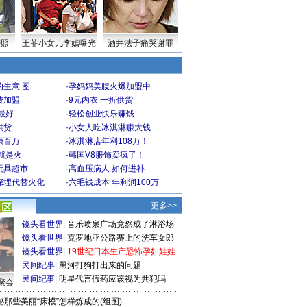
密照
王菲小女儿李嫣曝光
酒井法子痛哭谢罪
生意 图
·
孕妈妈美腹火爆加盟中
费加盟
·
9元内衣 一折供货
最好
·
轻松创业快乐赚钱
供货
·
小女人吃冰淇淋赚大钱
赚百万
·
冰淇淋店年利108万！
就是火
·
韩国V8服饰卖疯了！
玩具超市
·
高血压病人 如何进补
深埋代替火化
·
六毛钱成本 年利润100万
更多>>
镜头看世界
|
音乐喷泉广场竟然成了淋浴场
镜头看世界
|
克罗地亚公路赛上的洗车女郎
镜头看世界
|
19世纪日本生产恐怖孕妇娃娃
民间纪事
|
黑河打狗打出来的问题
民间纪事
|
明星代言假药应该视为共犯吗
聚会
秘那些美丽“床模”怎样炼成的(组图)