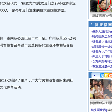
的欢迎仪式，“德意志”号此次厦门之行搭载游客近
300人，是今年厦门迎来的最大德国旅游团。
新版“西游”绝
健 康 指 南
·
做别人没想到的
·
时尚情趣店免
，市内各公园已经年味十足。广州各景区(点)积
·
投资最小 生意
滞留旅客留粤过年营造良好的旅游环境和新春氛
·
品牌服饰一折
·
投资办小厂年
·
开清大学习吧 
·
２万开新奇特
·
尊重遇难遗体
活动唱起了主角，广大市民和游客纷纷来到社
文化体育活动。
抓拍黑丝袜主题
镜头看世界
|
揭