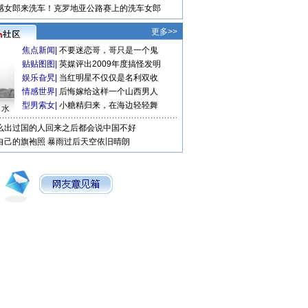
感女郎来洗车！克罗地亚公路赛上的洗车女郎
更多>>
焦点新闻
|
不要迷恋哥，哥只是一个鬼
贴贴图图
|
英媒评出2009年度搞怪发明
娱乐旮旯
|
当红明星不仅仅是名利双收
情感世界
|
后悔嫁给这样一个山西男人
型男索女
|
小糖精归来，在海边轻轻舞
口水
么出过国的人回来之后都会说中国不好
自己的旗袍照
暴雨过后天空依旧晴朗