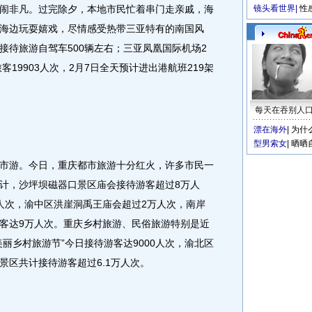
非凡。过完除夕，本地市民忙着串门走亲戚，海
镜头看世界
|
性
海边玩耍嬉戏，尽情感受热带三亚特有的南国风
接待旅游自驾车500辆左右；三亚凤凰国际机场2
客19903人次，2月7日全天预计进出港航班219架
每天在吞别人
漂在海外
|
为什
型男索女
|
晒晒
游。今日，重庆都市旅游十分红火，许多市民一
计，沙坪坝磁器口景区庙会接待游客超过8万人
人次，渝中区洪崖洞禹王庙会超过2万人次，南岸
客达9万人次。重庆乡村旅游、民俗旅游特别是近
丽乡村旅游节”今日接待游客达9000人次，渝北区
景区共计接待游客超过6.1万人次。