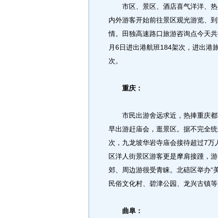
市区、景区、酒店喜气洋洋、热闹
内外游客开始前往景区观光游览、到
情。田独高速路口旅游咨询点今天共
月6日进出港航班184架次，进出港旅
次。
重庆：
市民出游舍远求近，热捧重庆都市
早出游赶庙会，逛景区。据不完全统
次，九龙坡华岩寺庙会接待超过7万
区洋人街景区游客更是摩肩接踵，游
郊、周边游很受青睐。北碚区举办“美
民俗文化村、碧津公园、龙兴古镇等
曲阜：