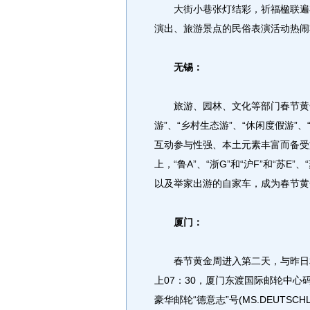
大街小巷张灯结彩，祈福楹联遍布
演出、旅游景点的民俗表演活动热闹
无锡：
旅游、园林、文化等部门春节黄金
游”、“乡村生态游”、“休闲度假游”
互动参与性强、本土元素丰富而备受
上，“鲁A”、“浙G”和“沪F”和“苏
以及举家出游的自家车，成为春节黄
厦门：
春节黄金周进入第二天，与昨日相
上07：30，厦门东渡国际邮轮中
豪华邮轮“德意志”号(MS.DEUTS