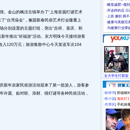
·
睡觉减肥--瘦到
·
开这样的店 日进
。金山的枫泾古镇举办了“上海首届灯谜艺术
·
上班 兼职 两
来了“台湾庙会”，豫园新春民俗艺术灯会隆重上
·
健康与美丽完
场分别设置的主题灯组，突出“吉祥、喜庆、和
·
为健康行业撑
道新年推出“祈福游”活动。东方明珠今天接待游客
票收入120万元；旅游集散中心今天发送车次104
新年农家民俗游活动迎来了第一批游人，游客参
年许愿、贴对联、添财、猜灯谜等各种民俗活动，
·
听评书
|
郭德纲
·
听小说
|
鬼吹灯1
·
共享区
|
手机病