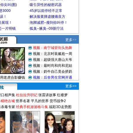
你尖叫(图)
·
吸引异性的秘密武器
3000
·
45岁以前停经不正常
不误！
·
解决脸黄脾虚腰痛良方
美展现！
·
泡脚减肥--瘦到你叫停！
起一片明镜
·
狐臭--腋臭--09新疗法
更多>>
对口相声集
杜拉拉升职记
张震讲故事
红楼梦
-精绝古城
世界名著
平凡的世界
货币战争2
毒杀毒专家
经典手机游游格斗集
福彩3D走势图