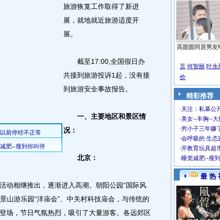
旅游恢复工作取得了新进
展，就地就近旅游适度开
展。
高圆圆同居男友
截至17:00,全国假日办
言
何智丽
叶永
共接到旅游投诉1起，没有接
价
到旅游安全事故报告。
精彩推荐
·
关注：私幕公
一、主要地区和景区情
·
美女--丰胸--
·
穷小子三年赚
况：
·
会呼吸的 生态
·
开教育玩具超市
北京：
·
睡觉减肥--瘦
最 热 
动相继推出，逐渐进入高潮。朝阳公园“国际风
石景山游乐园“洋庙会”、中关村科技庙会，与传统的
登场，节日气氛热烈，吸引了大量游客。各远郊区