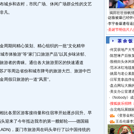
城乡和农村，市民广场、休闲广场群众性的文艺
非凡。
揭田壮壮徐帆
·
赵薇被爆已经怀
·
李宇春爆遭母逼
·
圣诞节明信片八
茶 余 饭
周期间精心策划、精心组织的一批“文化精华
·
何炅获地产大亨
、“城市体验游”等“家门口旅游产品”以其乡味浓郁、
·
陈慧琳产后恢复
·
殷桃街头休闲装
旅游者的青睐。通往各大旅游景区的快速通道
·
范冰冰红地毯
E”、“苏J”等周边省份和城市牌号的旅游大巴、旅游中巴
·
姚晨与老公素
金周假日旅游的一道“风景”。
·
日军竟拿战俘
·
盘点网坛大腕
·
美女办公室遭
·
《Nobody》
·
搜狐娱乐招聘
·
台北电玩展靓丽S
比各景区游客接待量和住宿率开始逐步回升。早
·
《变形金刚
心码头迎来了今年抵达我市的第一艘邮轮——德国籍
·
王岳伦爆李
CHLADN)，厦门市旅游局在码头举行了以中国传统的