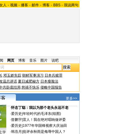
女人
-
视频
-
播客
-
邮件
-
博客
-
BBS
-
我说两句
闻
网页
博客
音乐
图片
说吧
长
邓玉娇失踪
朝鲜军事演习
日本兵赎罪
改温总讲话
夏日减肥秘方
日本瘦脸法
中共卧底结局
慈禧不快乐
侵略中国报告
更多>>
·
怀念丁聪：我以为那个老头永远不老
·
爱历史
|
年轻时代的毛泽东(组图)
·
曾鹏宇
|
雷人！我在绝对唱响做评委
·
爱历史
|
1977年华国锋视察大庆油田
·
韩浩月
|
批评余秋雨是侮辱中国人？
上学