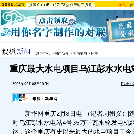
搜狐
ChinaRen
17173
焦点房地产
搜狗
新闻
-
体
新闻中心
>
国内新闻
>
国内要闻
>
时事
重庆最大水电项目乌江彭水水电
2008年02月08日16:54
[
我来说
来源：新华网
新华网重庆2月8日电 （记者周衡义）随
对乌江彭水水电站4号35万千瓦水轮发电机
达，这个重庆有史以来最大的水电项目于今