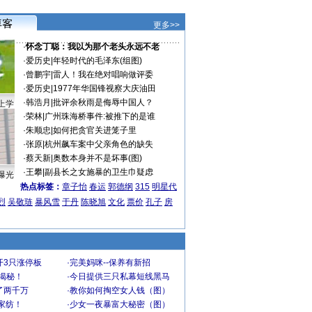
更多>>
·
怀念丁聪：我以为那个老头永远不老
·
爱历史
|
年轻时代的毛泽东(组图)
·
曾鹏宇
|
雷人！我在绝对唱响做评委
·
爱历史
|
1977年华国锋视察大庆油田
·
韩浩月
|
批评余秋雨是侮辱中国人？
上学
·
荣林
|
广州珠海桥事件:被推下的是谁
·
朱顺忠
|
如何把贪官关进笼子里
·
张原
|
杭州飙车案中父亲角色的缺失
·
蔡天新
|
奥数本身并不是坏事(图)
·
王攀
|
副县长之女施暴的卫生巾疑虑
曝光
热点标签：
章子怡
春运
郭德纲
315
明星代
烈
吴敬琏
暴风雪
于丹
陈晓旭
文化
票价
孔子
房
开3只涨停板
·
完美妈咪--保养有新招
大揭秘！
·
今日提供三只私幕短线黑马
了两千万
·
教你如何掏空女人钱（图）
家纺！
·
少女一夜暴富大秘密（图）