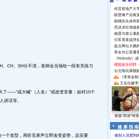
·
何炅获地产大亨
·
陈慧琳产后恢复
·
殷桃街头休闲装
·
范冰冰红地毯
·
姚晨与老公素
·
日军竟拿战俘
·
盘点网坛大腕
·
美女办公室遭
·
《Nobody》
·
搜狐娱乐招聘
H、CH、SH分不清，老师会当场给一段有关练习
·
台北电玩展靓丽S
·
《变形金刚
·
王岳伦爆李
了——”或大喊“（人名）”或改变音量：如对10个
个人讲话等。
新版“西游”绝
健 康 指 南
一个造型，再听见掌声立即改变姿势，反应要
·
做别人没想到的