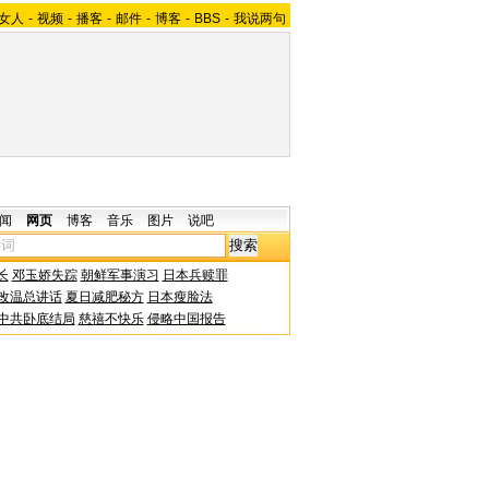
女人
-
视频
-
播客
-
邮件
-
博客
-
BBS
-
我说两句
闻
网页
博客
音乐
图片
说吧
长
邓玉娇失踪
朝鲜军事演习
日本兵赎罪
改温总讲话
夏日减肥秘方
日本瘦脸法
中共卧底结局
慈禧不快乐
侵略中国报告