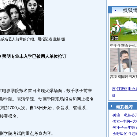
成名艺人前辈的介绍。晨报记者 殷楠/摄
中学生乘直升机
0 照明专业未入学已被用人单位抢订
高圆圆同居男友
言
何智丽
叶永
京电影学院报名首日出现火爆场面，数千学子前来
价
影学院、表演学院、动画学院现场报名和网上报名
精彩推荐
数增加700人次。自15日开始，录音系、管理系、
·
关注：私幕公
接受报名。
·
美女--丰胸--
·
穷小子三年赚
影学院考试的重点考查内容。
·
会呼吸的 生态