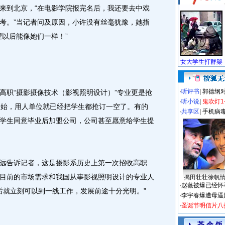
来到北京，“在电影学院报完名后，我还要去中戏
考。”当记者问及原因，小许没有丝毫犹豫，她指
望以后能像她们一样！”
·
听评书
|
郭德纲
职“摄影摄像技术（影视照明设计）”专业更是抢
·
听小说
|
鬼吹灯1
开始，用人单位就已经把学生都抢订一空了。有的
·
共享区
|
手机病
学生同意毕业后加盟公司，公司甚至愿意给学生提
告诉记者，这是摄影系历史上第一次招收高职
目前的市场需求和我国从事影视照明设计的专业人
揭田壮壮徐帆
·
赵薇被爆已经怀
后就立刻可以到一线工作，发展前途十分光明。”
·
李宇春爆遭母逼
·
圣诞节明信片八
茶 余 饭