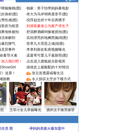
更多>>
喂猕猴桃(图)
·
独家：章子怡带妈妈看电影
好身材(图)
·
佟大为马伊琍再度牵手(图)
秀性感(图)
·
倪萍赵忠祥十年后再携手
服装皆为租赁
·
刘涛富豪老公为家产求生子
颜乘地铁被拍
·
舒淇醉酒瞬间惨被抓拍(图)
做活体解剖
·
实拍漂亮的地摊西施(组图)
的暴烈脾气
·
世界九大罪恶之城(组图)
遇灵异事件
·
李孝利新欢私密视频曝光
成命案导火索
·
孟庭苇可爱儿子最新照(图)
：加入我们吧！
·
点击进入搜狐娱乐影视库
howGirl
·
游戏史上最般配的十对情侣
2》送票！
·
张元首透露戒毒生活
湘胎教
·
令人惊叹太空步下楼方式
密照
王菲小女儿李嫣曝光
酒井法子痛哭谢罪
生意 图
·
孕妈妈美腹火爆加盟中