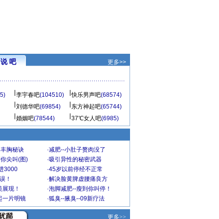
说 吧
更多>>
5)
李宇春吧
(104510)
快乐男声吧
(68574)
刘德华吧
(69854)
东方神起吧
(65744)
婚姻吧
(78544)
37℃女人吧
(6985)
爆丰胸秘诀
·
减肥--小肚子赘肉没了
你尖叫(图)
·
吸引异性的秘密武器
3000
·
45岁以前停经不正常
不误！
·
解决脸黄脾虚腰痛良方
美展现！
·
泡脚减肥--瘦到你叫停！
起一片明镜
·
狐臭--腋臭--09新疗法