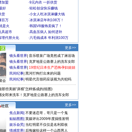
费加盟
·
9元内衣 一折供货
最好
·
轻松创业快乐赚钱
供货
·
小女人吃冰淇淋赚大钱
赚百万
·
冰淇淋店年利108万！
就是火
·
韩国V8服饰卖疯了！
玩具超市
·
高血压病人 如何进补
深埋代替火化
·
六毛钱成本 年利润100万
更多>>
镜头看世界
|
音乐喷泉广场竟然成了淋浴场
镜头看世界
|
克罗地亚公路赛上的洗车女郎
镜头看世界
|
19世纪日本生产恐怖孕妇娃娃
民间纪事
|
黑河打狗打出来的问题
民间纪事
|
明星代言假药应该视为共犯吗
聚会
秘那些美丽“床模”怎样炼成的(组图)
感女郎来洗车！克罗地亚公路赛上的洗车女郎
更多>>
焦点新闻
|
不要迷恋哥，哥只是一个鬼
贴贴图图
|
英媒评出2009年度搞怪发明
娱乐旮旯
|
当红明星不仅仅是名利双收
情感世界
|
后悔嫁给这样一个山西男人