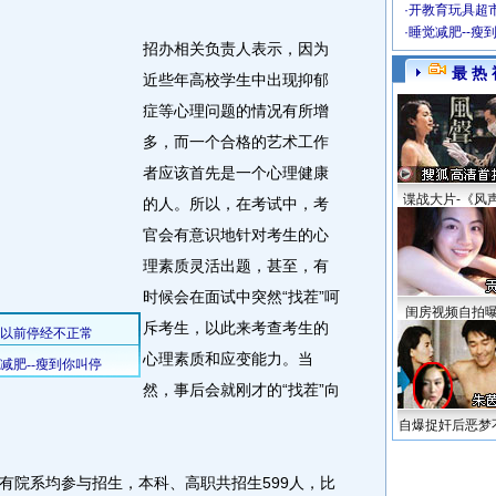
·
开教育玩具超市
·
睡觉减肥--瘦
招办相关负责人表示，因为
最 热 
近些年高校学生中出现抑郁
症等心理问题的情况有所增
多，而一个合格的艺术工作
者应该首先是一个心理健康
谍战大片-《风
的人。所以，在考试中，考
官会有意识地针对考生的心
理素质灵活出题，甚至，有
时候会在面试中突然“找茬”呵
闺房视频自拍
斥考生，以此来考查考生的
心理素质和应变能力。当
然，事后会就刚才的“找茬”向
自爆捉奸后恶梦
院系均参与招生，本科、高职共招生599人，比