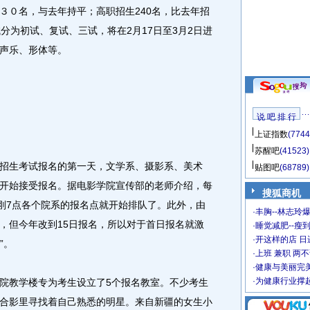
３０名，与去年持平；高职招生240名，比去年招
分为初试、复试、三试，将在2月17日至3月2日进
声乐、形体等。
说 吧 排 行
上证指数
(7744
苏醒吧
(41523)
生考试报名的第一天，文学系、摄影系、美术
贴图吧
(68789)
开始接受报名。据电影学院宣传部的老师介绍，每
搜狐商机
刚刚7点各个院系的报名点就开始排队了。此外，由
·
丰胸--林志玲
，但今年改到15日报名，所以对于首日报名就激
·
睡觉减肥--瘦到
·
开这样的店 日进
”。
·
上班 兼职 两
·
健康与美丽完
·
为健康行业撑
教学楼专为考生设立了5个报名教室。不少考生
合影里寻找着自己熟悉的明星。来自新疆的女生小