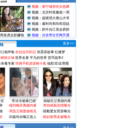
更多>>
对口相声集
杜拉拉升职记
张震讲故事
红楼梦
-精绝古城
世界名著
平凡的世界
货币战争2
毒杀毒专家
经典手机游游格斗集
福彩3D走势图
情史
李冰冰被爆已婚
揭秘生父离婚内幕
孕
·
揭刘晓庆离婚内幕
·
李幼斌新恋情曝光
婚
·
周迅王艳婆媳相见
·
陆毅爱女照首曝光
折
·
刘嘉玲自曝正造人
·
陈好新男友被曝光
 后