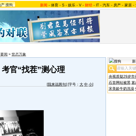
地产
搜狗
新闻
-
体育
-
S
-
娱乐
-
V
-
财经
-
IT
-
汽车
-
房产
-
家居
-
会要闻
>
世态万象
新
 考官“找茬”测心理
央视质疑29岁市
石首网站被黑
篡
[
我来说两句
] [字号：
大
中
小
]
宋美龄牛奶洗澡