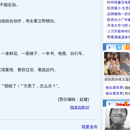
·
时尚情趣店免
不能近似。
·
投资最小 生意
·
品牌服饰一折
·
投资办小厂年
或组合动作，考生要立即模仿。
·
开清大学习吧 
·
２万开新奇特
·
尊重遇难遗体
一束鲜花、一面镜子、一本书、电视、自行车。
现案情、整容过后、着急赴约。
抓拍黑丝袜主题
“我错了！”“天黑了，怎么办？”。
镜头看世界
|
揭
镜头看世界
|
性
(责任编辑：赵健)
[
我来说两句
]
我要发布