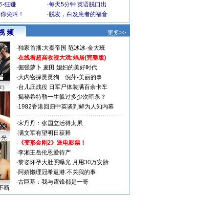
-狂赚
·
每天5分钟 英语脱口出
到你尖叫！
·
脱发，白发患者的福音
视 频
更多>>
·
独家首播:大秦帝国
范冰冰-金大班
·
在线看超高收视大戏:
蜗居(完整版)
·
倔强萝卜
麦田
媳妇的美好时代
·
大内密探灵灵狗
倪萍-美丽的事
·
台儿庄战役 日军尸体装满百余卡车
声》
·
揭秘希特勒一生躲过多少次暗杀？
·
1982香港回归中英谈判鲜为人知内幕
·
宋丹丹：张国立活得太累
·
满文军有望明日获释
曝光
·
《变形金刚2》送电影票！
·
李湘王岳伦恩爱待产
·
黎姿怀孕大肚照曝光 月用30万安胎
·
阿娇懒理冠希返港:不关我的事
·
古巨基：我与霆锋都是一哥
不断