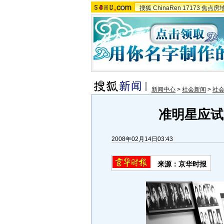
搜狐
ChinaRen
17173
焦点房
新闻中心
>
社会新闻
>
社
准明星应试
2008年02月14日03:43
来源：京华时报