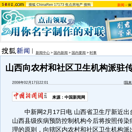
搜狐
ChinaRen
17173
焦点房地产
搜狗
新闻
-
体
新闻中心
>
国内新闻
>
国内要闻
>
时事
山西向农村和社区卫生机构派驻
2008年02月17日22:01
[
我来
来源：中国新闻网
中新网2月17日电 山西省卫生厅新近出
山西县级疾病预防控制机构今后将按照传染
理的原则，向辖区内农村和社区卫生机构派