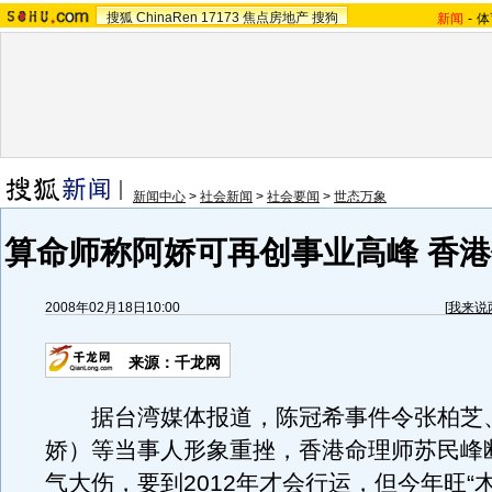
搜狐
ChinaRen
17173
焦点房地产
搜狗
新闻
-
体
新闻中心
>
社会新闻
>
社会要闻
>
世态万象
算命师称阿娇可再创事业高峰 香港
2008年02月18日10:00
[
我来说
来源：千龙网
据台湾媒体报道，陈冠希事件令张柏芝
娇）等当事人形象重挫，香港命理师苏民峰
气大伤，要到2012年才会行运，但今年旺“