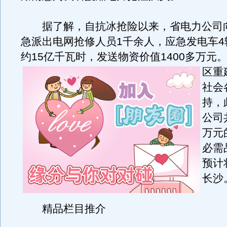
据了解，自抗冰抢险以来，省电力公司
急派出电网抢修人员1千余人，应急发电车4
约15亿千瓦时，发送物资价值1400多万元
区重
社会
持，
公司
万元
必需
预计
长沙
精品栏目推介