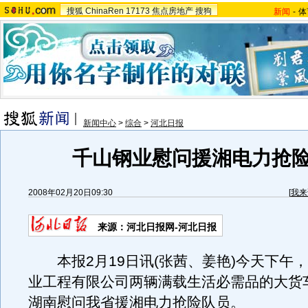
搜狐
ChinaRen
17173
焦点房地产
搜狗
新闻
-
体
新闻中心
>
综合
>
河北日报
千山钢业慰问援湘电力抢
2008年02月20日09:30
[
我来
来源：河北日报网-河北日报
本报2月19日讯(张茜、姜艳)今天下午
业工程有限公司两辆满载生活必需品的大货
湖南慰问我省援湘电力抢险队员。