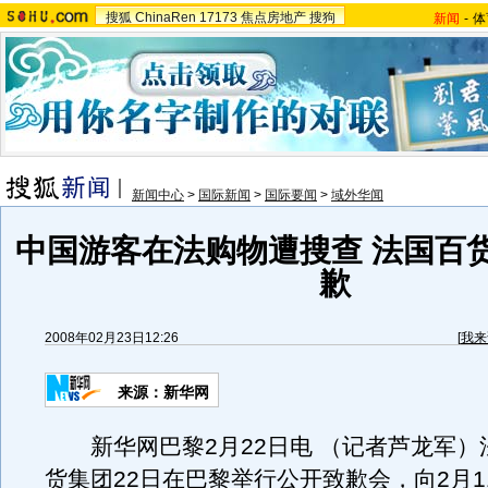
搜狐
ChinaRen
17173
焦点房地产
搜狗
新闻
-
体
新闻中心
>
国际新闻
>
国际要闻
>
域外华闻
中国游客在法购物遭搜查 法国百
歉
2008年02月23日12:26
[
我来
来源：新华网
新华网巴黎2月22日电 （记者芦龙军）
货集团22日在巴黎举行公开致歉会，向2月1