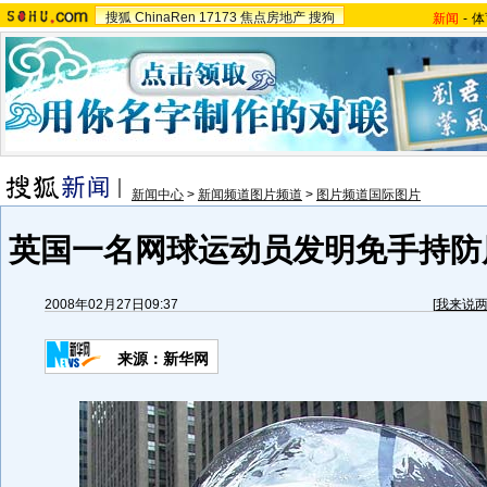
搜狐
ChinaRen
17173
焦点房地产
搜狗
新闻
-
体
新闻中心
>
新闻频道图片频道
>
图片频道国际图片
英国一名网球运动员发明免手持防风
2008年02月27日09:37
[
我来说
来源：新华网