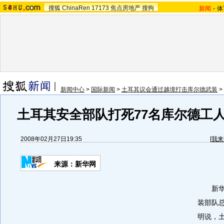
搜狐
ChinaRen
17173
焦点房地产
搜狗
新闻
-
体
新闻中心
>
国际新闻
>
土耳其议会通过越境打击库尔德武装
>
土耳其安全部队打死77名库尔德工
2008年02月27日19:35
[
我来
来源：新华网
新华网
装部队总
明说，土