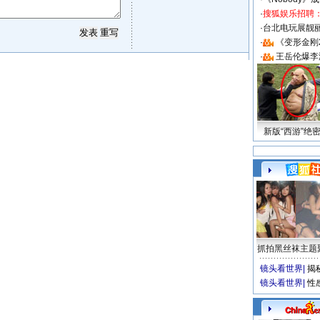
·
搜狐娱乐招聘
·
台北电玩展靓丽S
·
《变形金刚
·
王岳伦爆李
新版“西游”绝
抓拍黑丝袜主题
镜头看世界
|
揭
镜头看世界
|
性