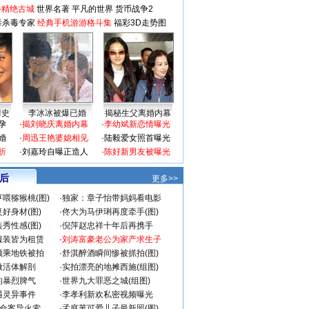
-精绝古城
世界名著
平凡的世界
货币战争2
毒杀毒专家
经典手机游游格斗集
福彩3D走势图
情史
李冰冰被爆已婚
揭秘生父离婚内幕
孕
·
揭刘晓庆离婚内幕
·
李幼斌新恋情曝光
婚
·
周迅王艳婆媳相见
·
陆毅爱女照首曝光
折
·
刘嘉玲自曝正造人
·
陈好新男友被曝光
 后
更多>>
喂猕猴桃(图)
·
独家：章子怡带妈妈看电影
好身材(图)
·
佟大为马伊琍再度牵手(图)
秀性感(图)
·
倪萍赵忠祥十年后再携手
服装皆为租赁
·
刘涛富豪老公为家产求生子
颜乘地铁被拍
·
舒淇醉酒瞬间惨被抓拍(图)
做活体解剖
·
实拍漂亮的地摊西施(组图)
的暴烈脾气
·
世界九大罪恶之城(组图)
遇灵异事件
·
李孝利新欢私密视频曝光
成命案导火索
·
孟庭苇可爱儿子最新照(图)