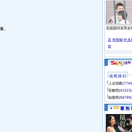
像。
高圆圆同居男友
言
何智丽
叶永
价
说 吧 排 行
上证指数
(7744
苏醒吧
(41523)
贴图吧
(68789)
最 热 