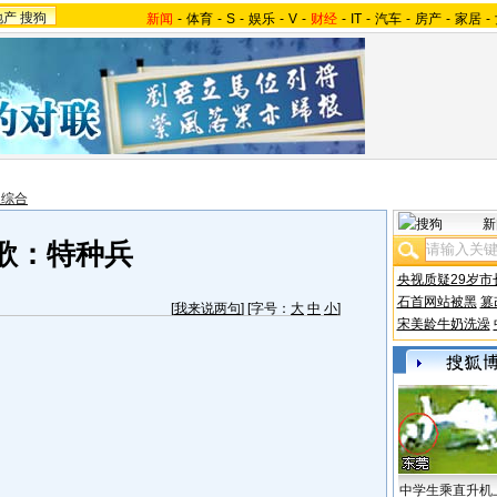
地产
搜狗
新闻
-
体育
-
S
-
娱乐
-
V
-
财经
-
IT
-
汽车
-
房产
-
家居
-
报综合
新
歌：特种兵
央视质疑29岁市
石首网站被黑
篡
[
我来说两句
] [字号：
大
中
小
]
宋美龄牛奶洗澡
中学生乘直升机