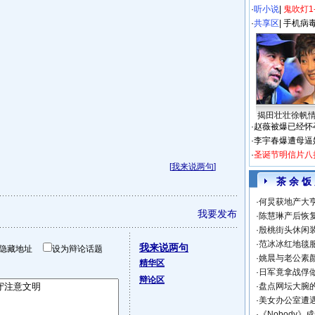
·
听小说
|
鬼吹灯1
·
共享区
|
手机病
揭田壮壮徐帆
·
赵薇被爆已经怀
·
李宇春爆遭母逼
·
圣诞节明信片八
[
我来说两句
]
茶 余 饭
·
何炅获地产大亨
我要发布
·
陈慧琳产后恢复
·
殷桃街头休闲装
·
范冰冰红地毯
我来说两句
隐藏地址
设为辩论话题
·
姚晨与老公素
精华区
·
日军竟拿战俘
辩论区
·
盘点网坛大腕
·
美女办公室遭
·
《Nobody》