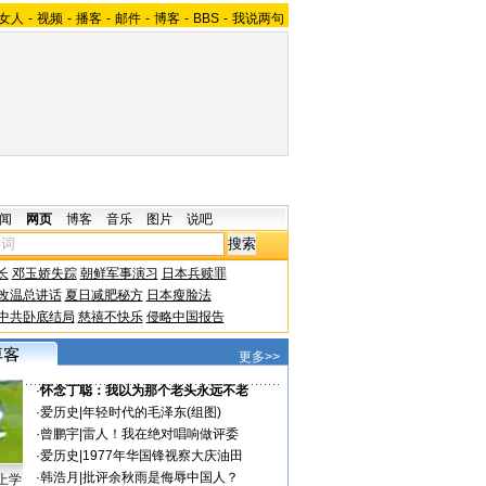
女人
-
视频
-
播客
-
邮件
-
博客
-
BBS
-
我说两句
闻
网页
博客
音乐
图片
说吧
长
邓玉娇失踪
朝鲜军事演习
日本兵赎罪
改温总讲话
夏日减肥秘方
日本瘦脸法
中共卧底结局
慈禧不快乐
侵略中国报告
更多>>
·
怀念丁聪：我以为那个老头永远不老
·
爱历史
|
年轻时代的毛泽东(组图)
·
曾鹏宇
|
雷人！我在绝对唱响做评委
·
爱历史
|
1977年华国锋视察大庆油田
·
韩浩月
|
批评余秋雨是侮辱中国人？
上学