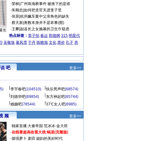
·
荣林
|
广州珠海桥事件:被推下的是谁
·
朱顺忠
|
如何把贪官关进笼子里
·
张原
|
杭州飙车案中父亲角色的缺失
·
蔡天新
|
奥数本身并不是坏事(图)
·
王攀
|
副县长之女施暴的卫生巾疑虑
曝光
热点标签：
章子怡
春运
郭德纲
315
明星代
烈
吴敬琏
暴风雪
于丹
陈晓旭
文化
票价
孔子
房
说 吧
更多>>
5)
李宇春吧
(104510)
快乐男声吧
(68574)
刘德华吧
(69854)
东方神起吧
(65744)
婚姻吧
(78544)
37℃女人吧
(6985)
视 频
更多>>
·
独家首播:大秦帝国
范冰冰-金大班
·
在线看超高收视大戏:
蜗居(完整版)
·
倔强萝卜
麦田
媳妇的美好时代