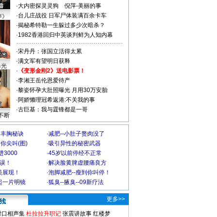
·
大内密探灵灵狗
倪萍-美丽的事
·
台儿庄战役 日军尸体装满百余卡车
声》
·
揭秘希特勒一生躲过多少次暗杀？
·
1982香港回归中英谈判鲜为人知内幕
·
宋丹丹：张国立活得太累
·
满文军有望明日获释
曝光
·
《变形金刚2》送电影票！
·
李湘王岳伦恩爱待产
·
黎姿怀孕大肚照曝光 月用30万安胎
·
阿娇懒理冠希返港:不关我的事
·
古巨基：我与霆锋都是一哥
不断
爆丰胸秘诀
·
减肥--小肚子赘肉没了
你尖叫(图)
·
吸引异性的秘密武器
3000
·
45岁以前停经不正常
不误！
·
解决脸黄脾虚腰痛良方
美展现！
·
泡脚减肥--瘦到你叫停！
起一片明镜
·
狐臭--腋臭--09新疗法
更多>>
对口相声集
杜拉拉升职记
张震讲故事
红楼梦