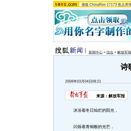
搜狐
ChinaRen
17173
焦点房
新闻中心
>
综合
>
解放军
诗
2008年03月04日08:21
来源：解放军报
沐浴着冬日灿烂的阳光，
闪烁着青铜般的光芒，