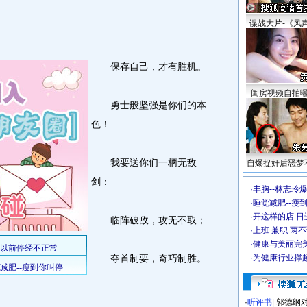
谍战大片-《风
保存自己，才有胜机。
闺房视频自拍
勇士般坚强是你们的本
色！
我要送你们一柄无敌
自爆捉奸后恶梦
剑：
·
丰胸--林志玲
·
睡觉减肥--瘦到
·
开这样的店 日进
临阵破敌，攻无不取；
·
上班 兼职 两
·
健康与美丽完
夺首制要，奇巧制胜。
·
为健康行业撑
·
听评书
|
郭德纲