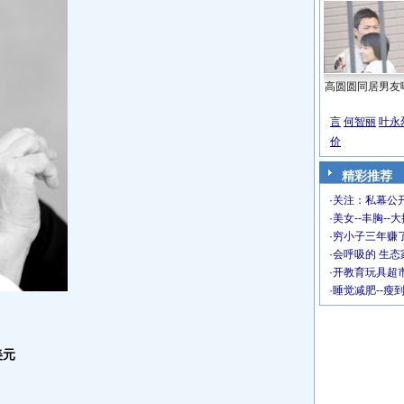
高圆圆同居男友
言
何智丽
叶永
价
精彩推荐
·
关注：私幕公
·
美女--丰胸--
·
穷小子三年赚
·
会呼吸的 生态
·
开教育玩具超市
·
睡觉减肥--瘦
美元