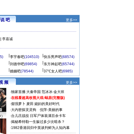
说 吧
更多>>
|
李嘉诚
5)
李宇春吧
(104510)
快乐男声吧
(68574)
刘德华吧
(69854)
东方神起吧
(65744)
婚姻吧
(78544)
37℃女人吧
(6985)
视 频
更多>>
·
独家首播:大秦帝国
范冰冰-金大班
·
在线看超高收视大戏:
蜗居(完整版)
·
倔强萝卜
麦田
媳妇的美好时代
·
大内密探灵灵狗
倪萍-美丽的事
·
台儿庄战役 日军尸体装满百余卡车
声》
·
揭秘希特勒一生躲过多少次暗杀？
·
1982香港回归中英谈判鲜为人知内幕