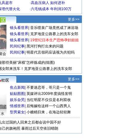
玩具超市
·
高血压病人 如何进补
深埋代替火化
·
六毛钱成本 年利润100万
更多>>
镜头看世界
|
音乐喷泉广场竟然成了淋浴场
镜头看世界
|
克罗地亚公路赛上的洗车女郎
镜头看世界
|
19世纪日本生产恐怖孕妇娃娃
民间纪事
|
黑河打狗打出来的问题
民间纪事
|
明星代言假药应该视为共犯吗
聚会
秘那些美丽“床模”怎样炼成的(组图)
感女郎来洗车！克罗地亚公路赛上的洗车女郎
更多>>
焦点新闻
|
不要迷恋哥，哥只是一个鬼
贴贴图图
|
英媒评出2009年度搞怪发明
娱乐旮旯
|
当红明星不仅仅是名利双收
情感世界
|
后悔嫁给这样一个山西男人
型男索女
|
小糖精归来，在海边轻轻舞
口水
么出过国的人回来之后都会说中国不好
自己的旗袍照
暴雨过后天空依旧晴朗