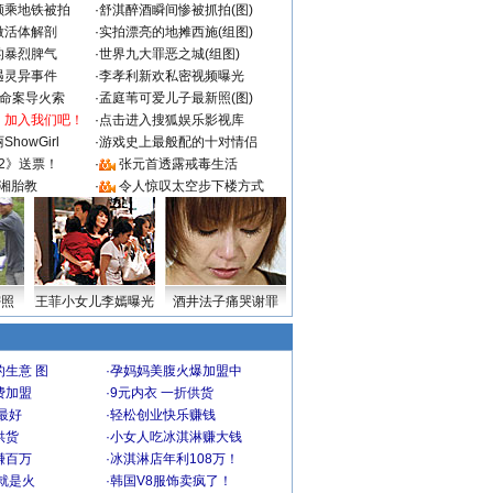
颜乘地铁被拍
·
舒淇醉酒瞬间惨被抓拍(图)
做活体解剖
·
实拍漂亮的地摊西施(组图)
的暴烈脾气
·
世界九大罪恶之城(组图)
遇灵异事件
·
李孝利新欢私密视频曝光
成命案导火索
·
孟庭苇可爱儿子最新照(图)
：加入我们吧！
·
点击进入搜狐娱乐影视库
howGirl
·
游戏史上最般配的十对情侣
2》送票！
·
张元首透露戒毒生活
湘胎教
·
令人惊叹太空步下楼方式
密照
王菲小女儿李嫣曝光
酒井法子痛哭谢罪
生意 图
·
孕妈妈美腹火爆加盟中
费加盟
·
9元内衣 一折供货
最好
·
轻松创业快乐赚钱
供货
·
小女人吃冰淇淋赚大钱
赚百万
·
冰淇淋店年利108万！
就是火
·
韩国V8服饰卖疯了！