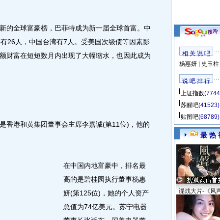
的全球富豪榜，巴菲特成为新一届全球首富。中
港有26人，中国台湾有7人。受美国次级债等因素影
相 关 说 吧
额财富在短短数月内出现了大幅缩水，也因此成为
杨惠妍
|
史玉柱
说 吧 排 行
上证指数
(7744
苏醒吧
(41523)
贴图吧
(68789)
港和黄集团董事会主席李嘉诚(第11位)，他的
最 热 
在中国内地富豪中，排名最
高的是碧桂园执行董事杨惠
谍战大片-《风
妍(第125位)，她的个人资产
总值为74亿美元。苏宁电器