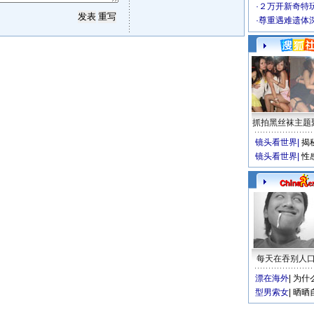
·
２万开新奇特
·
尊重遇难遗体
抓拍黑丝袜主题
镜头看世界
|
揭
镜头看世界
|
性
每天在吞别人
漂在海外
|
为什
型男索女
|
晒晒