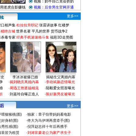
更多>>
对口相声集
杜拉拉升职记
张震讲故事
红楼梦
-精绝古城
世界名著
平凡的世界
货币战争2
毒杀毒专家
经典手机游游格斗集
福彩3D走势图
情史
李冰冰被爆已婚
揭秘生父离婚内幕
孕
·
揭刘晓庆离婚内幕
·
李幼斌新恋情曝光
婚
·
周迅王艳婆媳相见
·
陆毅爱女照首曝光
折
·
刘嘉玲自曝正造人
·
陈好新男友被曝光
 后
更多>>
喂猕猴桃(图)
·
独家：章子怡带妈妈看电影
好身材(图)
·
佟大为马伊琍再度牵手(图)
秀性感(图)
·
倪萍赵忠祥十年后再携手
服装皆为租赁
·
刘涛富豪老公为家产求生子