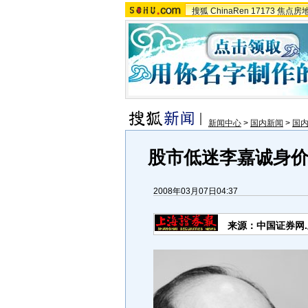
搜狐
ChinaRen
17173
焦点房
新闻中心
>
国内新闻
>
国
股市低迷李嘉诚身价缩
2008年03月07日04:37
来源：中国证券网