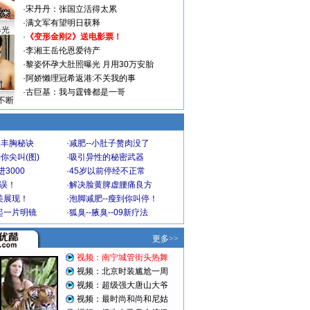
·
宋丹丹：张国立活得太累
·
满文军有望明日获释
曝光
·
《变形金刚2》送电影票！
·
李湘王岳伦恩爱待产
·
黎姿怀孕大肚照曝光 月用30万安胎
·
阿娇懒理冠希返港:不关我的事
·
古巨基：我与霆锋都是一哥
不断
爆丰胸秘诀
·
减肥--小肚子赘肉没了
你尖叫(图)
·
吸引异性的秘密武器
3000
·
45岁以前停经不正常
不误！
·
解决脸黄脾虚腰痛良方
美展现！
·
泡脚减肥--瘦到你叫停！
起一片明镜
·
狐臭--腋臭--09新疗法