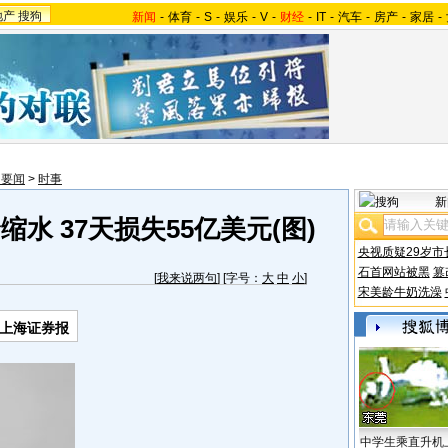
地产
搜狗
新闻
-
体育
-
S
-
娱乐
-
V
-
财经
-
IT
-
汽车
-
房产
-
家居
-
内要闻
>
时事
新
水 37天损失55亿美元(图)
央视质疑29岁市
石首网站被黑
篡
[
我来说两句
] [字号：
大
中
小
]
宋美龄牛奶洗澡
.上海证券报
中学生乘直升机