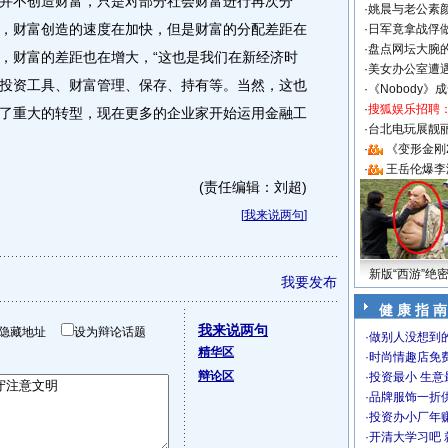
并不创造财富，只是对部分社会财富进行再次分
·
姚晨与老公素
，财富创造的速度在加快，但是财富的分配差距在
·
日军竟拿战俘
·
盘点网坛大腕
，财富的差距也在增大，“这也是我们在新经济时
·
美女办公室遭
投资工具、财富管理、保存、持有等。当然，这也
·
《Nobody》
·
搜狐娱乐招聘
了重大的转型，现在更多的企业家开始运用金融工
·
台北电玩展靓丽S
·
《变形金刚
·
王岳伦爆李
(责任编辑：刘超)
[
我来说两句
]
新版“西游”绝
我要发布
健 康 指 南
我来说两句
隐藏地址
设为辩论话题
·
做别人没想到的
精华区
·
时尚情趣店免
辩论区
·
投资最小 生意
·
品牌服饰一折
·
投资办小厂年
·
开清大学习吧 