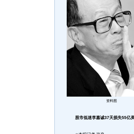
资料图
股市低迷李嘉诚37天损失55亿