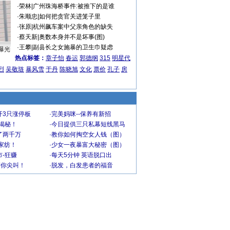
·
荣林
|
广州珠海桥事件:被推下的是谁
·
朱顺忠
|
如何把贪官关进笼子里
·
张原
|
杭州飙车案中父亲角色的缺失
·
蔡天新
|
奥数本身并不是坏事(图)
·
王攀
|
副县长之女施暴的卫生巾疑虑
曝光
热点标签：
章子怡
春运
郭德纲
315
明星代
烈
吴敬琏
暴风雪
于丹
陈晓旭
文化
票价
孔子
房
开3只涨停板
·
完美妈咪--保养有新招
大揭秘！
·
今日提供三只私幕短线黑马
了两千万
·
教你如何掏空女人钱（图）
家纺！
·
少女一夜暴富大秘密（图）
-狂赚
·
每天5分钟 英语脱口出
到你尖叫！
·
脱发，白发患者的福音