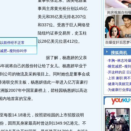
董事长张近东、国美电器董
事局主席黄光裕分别以45亿
闺房视频自拍
美元和35亿美元排名207位
和337位。受惠于巨人网络登
陆纽约证券交易所，史玉柱
以28亿美元位居412位。
自爆捉奸后恶梦
搜狐商机
据了解，杨惠妍的父亲
·
丰胸--林志玲
05年就将自己的股份转让给了女儿。杨惠妍毕业于
·
睡觉减肥--瘦到
·
开这样的店 日进
到公司的物流及采购项目上。同时她也是董事会成
·
上班 兼职 两
香港联交所主板，杨惠妍借此一举进入亿万富豪行
·
健康与美丽完
·
为健康行业撑
洲版2007年中国富豪榜上，碧桂园杨惠妍以高达
中国内地首富的宝座。
股14.18港元，按照碧桂园的上市招股说明
份，因而其身家最高时曾达到1349.9亿港元。不