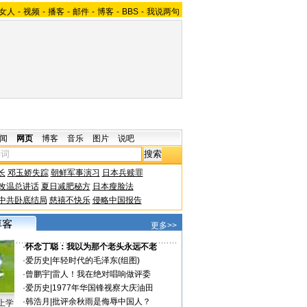
女人
-
视频
-
播客
-
邮件
-
博客
-
BBS
-
我说两句
闻
网页
博客
音乐
图片
说吧
长
邓玉娇失踪
朝鲜军事演习
日本兵赎罪
改温总讲话
夏日减肥秘方
日本瘦脸法
中共卧底结局
慈禧不快乐
侵略中国报告
更多>>
·
怀念丁聪：我以为那个老头永远不老
·
爱历史
|
年轻时代的毛泽东(组图)
·
曾鹏宇
|
雷人！我在绝对唱响做评委
·
爱历史
|
1977年华国锋视察大庆油田
·
韩浩月
|
批评余秋雨是侮辱中国人？
上学