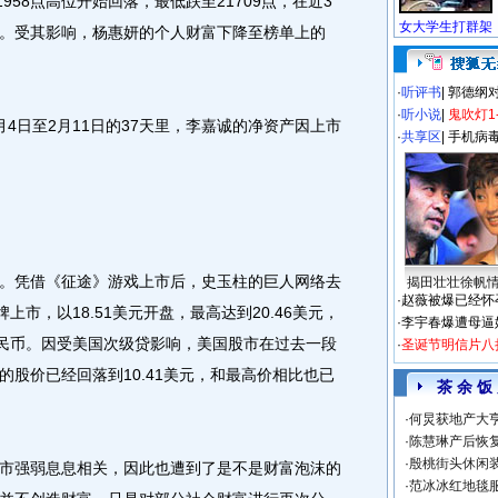
958点高位开始回落，最低跌至21709点，在近3
幅。受其影响，杨惠妍的个人财富下降至榜单上的
·
听评书
|
郭德纲
·
听小说
|
鬼吹灯1
日至2月11日的37天里，李嘉诚的净资产因上市
·
共享区
|
手机病
凭借《征途》游戏上市后，史玉柱的巨人网络去
揭田壮壮徐帆
·
赵薇被爆已经怀
上市，以18.51美元开盘，最高达到20.46美元，
·
李宇春爆遭母逼
人民币。因受美国次级贷影响，美国股市在过去一段
·
圣诞节明信片八
股价已经回落到10.41美元，和最高价相比也已
茶 余 饭
·
何炅获地产大亨
·
陈慧琳产后恢复
·
殷桃街头休闲装
强弱息息相关，因此也遭到了是不是财富泡沫的
·
范冰冰红地毯