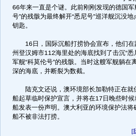
66年来一直是个谜。此前刚刚发现的德国军
号”的残骸为最终解开“悉尼号”巡洋舰沉没
钥匙。
16日，国际沉船打捞协会宣布，他们在
州登汉姆市112海里处的海底找到了击沉“悉
军舰“科莫伦号”的残骸。当时这艘军舰躺在离
深的海底，并断裂为数截。
陆克文还说，澳环境部长加勒特正在就
船起草临时保护宣言，并将在17日晚些时候
船发表一份声明。澳大利亚的环境保护法将
船不被非法打捞。
[