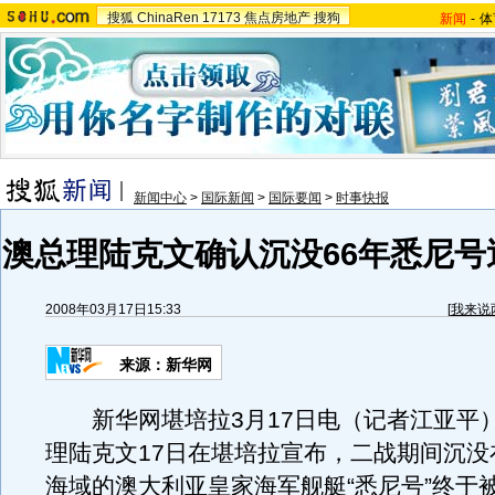
搜狐
ChinaRen
17173
焦点房地产
搜狗
新闻
-
体
新闻中心
>
国际新闻
>
国际要闻
>
时事快报
澳总理陆克文确认沉没66年悉尼号
2008年03月17日15:33
[
我来说
来源：新华网
新华网堪培拉3月17日电（记者江亚平）
理陆克文17日在堪培拉宣布，二战期间沉没
海域的澳大利亚皇家海军舰艇“悉尼号”终于