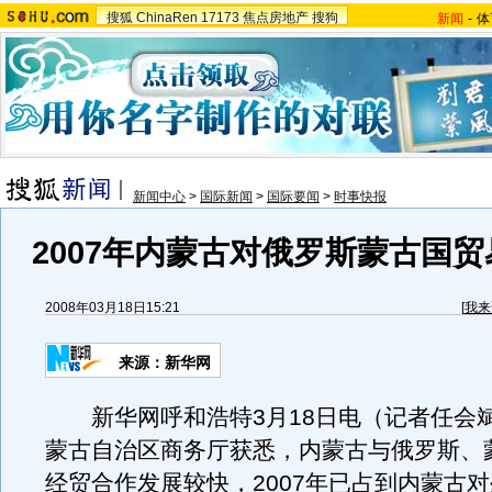
搜狐
ChinaRen
17173
焦点房地产
搜狗
新闻
-
体
新闻中心
>
国际新闻
>
国际要闻
>
时事快报
2007年内蒙古对俄罗斯蒙古国
2008年03月18日15:21
[
我来
来源：新华网
新华网呼和浩特3月18日电（记者任会斌
蒙古自治区商务厅获悉，内蒙古与俄罗斯、
经贸合作发展较快，2007年已占到内蒙古