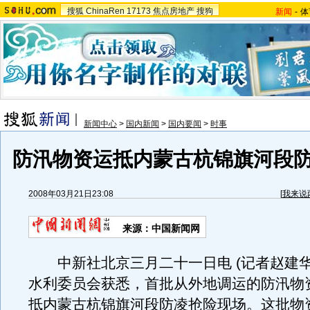
搜狐
ChinaRen
17173
焦点房地产
搜狗
新闻
-
体
新闻中心
>
国内新闻
>
国内要闻
>
时事
防汛物资运抵内蒙古杭锦旗河段
2008年03月21日23:08
[
我来说
来源：中国新闻网
中新社北京三月二十一日电 (记者赵建华
水利委员会获悉，首批从外地调运的防汛物
抵内蒙古杭锦旗河段防凌抢险现场。这批物