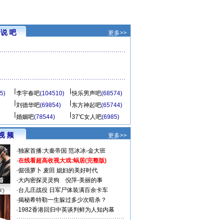
说 吧
更多>>
5)
李宇春吧
(104510)
快乐男声吧
(68574)
刘德华吧
(69854)
东方神起吧
(65744)
婚姻吧
(78544)
37℃女人吧
(6985)
视 频
更多>>
·
独家首播:大秦帝国
范冰冰-金大班
·
在线看超高收视大戏:
蜗居(完整版)
·
倔强萝卜
麦田
媳妇的美好时代
·
大内密探灵灵狗
倪萍-美丽的事
·
台儿庄战役 日军尸体装满百余卡车
声》
·
揭秘希特勒一生躲过多少次暗杀？
·
1982香港回归中英谈判鲜为人知内幕