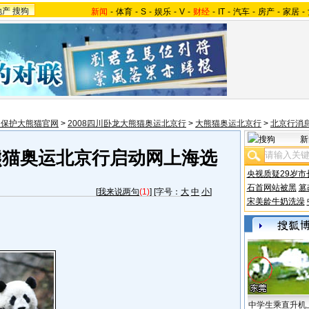
地产
搜狗
新闻
-
体育
-
S
-
娱乐
-
V
-
财经
-
IT
-
汽车
-
房产
-
家居
-
国保护大熊猫官网
>
2008四川卧龙大熊猫奥运北京行
>
大熊猫奥运北京行
>
北京行消
新
熊猫奥运北京行启动网上海选
央视质疑29岁市
石首网站被黑
篡
[
我来说两句
(1)
] [字号：
大
中
小
]
宋美龄牛奶洗澡
中学生乘直升机