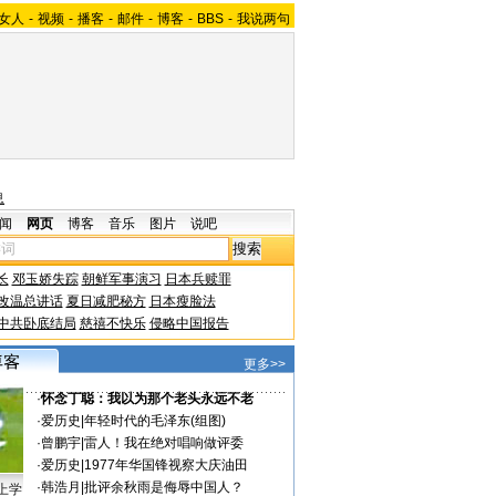
女人
-
视频
-
播客
-
邮件
-
博客
-
BBS
-
我说两句
息
闻
网页
博客
音乐
图片
说吧
长
邓玉娇失踪
朝鲜军事演习
日本兵赎罪
改温总讲话
夏日减肥秘方
日本瘦脸法
中共卧底结局
慈禧不快乐
侵略中国报告
更多>>
·
怀念丁聪：我以为那个老头永远不老
·
爱历史
|
年轻时代的毛泽东(组图)
·
曾鹏宇
|
雷人！我在绝对唱响做评委
·
爱历史
|
1977年华国锋视察大庆油田
·
韩浩月
|
批评余秋雨是侮辱中国人？
上学