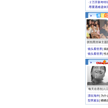
·
２万开新奇特
·
尊重遇难遗体
抓拍黑丝袜主题
镜头看世界
|
揭
镜头看世界
|
性
每天在吞别人
漂在海外
|
为什
型男索女
|
晒晒