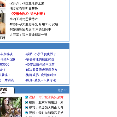
·
宋丹丹：张国立活得太累
·
满文军有望明日获释
曝光
·
《变形金刚2》送电影票！
·
李湘王岳伦恩爱待产
·
黎姿怀孕大肚照曝光 月用30万安胎
·
阿娇懒理冠希返港:不关我的事
·
古巨基：我与霆锋都是一哥
不断
爆丰胸秘诀
·
减肥--小肚子赘肉没了
你尖叫(图)
·
吸引异性的秘密武器
3000
·
45岁以前停经不正常
不误！
·
解决脸黄脾虚腰痛良方
美展现！
·
泡脚减肥--瘦到你叫停！
起一片明镜
·
狐臭--腋臭--09新疗法