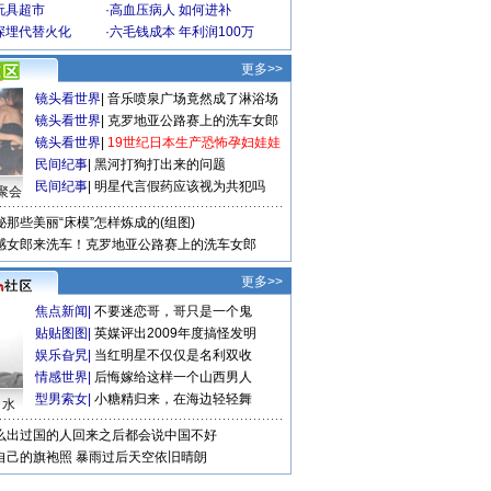
玩具超市
·
高血压病人 如何进补
深埋代替火化
·
六毛钱成本 年利润100万
更多>>
镜头看世界
|
音乐喷泉广场竟然成了淋浴场
镜头看世界
|
克罗地亚公路赛上的洗车女郎
镜头看世界
|
19世纪日本生产恐怖孕妇娃娃
民间纪事
|
黑河打狗打出来的问题
民间纪事
|
明星代言假药应该视为共犯吗
聚会
秘那些美丽“床模”怎样炼成的(组图)
感女郎来洗车！克罗地亚公路赛上的洗车女郎
更多>>
焦点新闻
|
不要迷恋哥，哥只是一个鬼
贴贴图图
|
英媒评出2009年度搞怪发明
娱乐旮旯
|
当红明星不仅仅是名利双收
情感世界
|
后悔嫁给这样一个山西男人
型男索女
|
小糖精归来，在海边轻轻舞
口水
么出过国的人回来之后都会说中国不好
自己的旗袍照
暴雨过后天空依旧晴朗