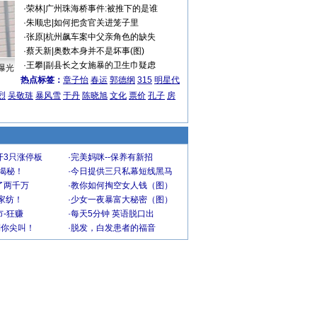
·
荣林
|
广州珠海桥事件:被推下的是谁
·
朱顺忠
|
如何把贪官关进笼子里
·
张原
|
杭州飙车案中父亲角色的缺失
·
蔡天新
|
奥数本身并不是坏事(图)
·
王攀
|
副县长之女施暴的卫生巾疑虑
曝光
热点标签：
章子怡
春运
郭德纲
315
明星代
烈
吴敬琏
暴风雪
于丹
陈晓旭
文化
票价
孔子
房
开3只涨停板
·
完美妈咪--保养有新招
大揭秘！
·
今日提供三只私幕短线黑马
了两千万
·
教你如何掏空女人钱（图）
家纺！
·
少女一夜暴富大秘密（图）
-狂赚
·
每天5分钟 英语脱口出
到你尖叫！
·
脱发，白发患者的福音