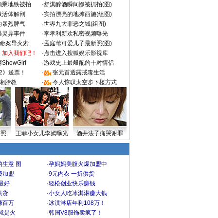
颜乘地铁被拍
·
舒淇醉酒瞬间惨被抓拍(图)
做活体解剖
·
实拍漂亮的地摊西施(组图)
的暴烈脾气
·
世界九大罪恶之城(组图)
遇灵异事件
·
李孝利新欢私密视频曝光
成命案导火索
·
孟庭苇可爱儿子最新照(图)
：加入我们吧！
·
点击进入搜狐娱乐影视库
howGirl
·
游戏史上最般配的十对情侣
2》送票！
·
张元首透露戒毒生活
湘胎教
·
令人惊叹太空步下楼方式
密照
王菲小女儿李嫣曝光
酒井法子痛哭谢罪
生意 图
·
孕妈妈美腹火爆加盟中
费加盟
·
9元内衣 一折供货
最好
·
轻松创业快乐赚钱
供货
·
小女人吃冰淇淋赚大钱
赚百万
·
冰淇淋店年利108万！
就是火
·
韩国V8服饰卖疯了！