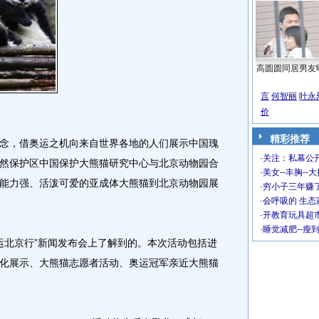
高圆圆同居男友
言
何智丽
叶永
价
精彩推荐
，借奥运之机向来自世界各地的人们展示中国瑰
·
关注：私幕公
然保护区中国保护大熊猫研究中心与北京动物园合
·
美女--丰胸--
能力强、活泼可爱的亚成体大熊猫到北京动物园展
·
穷小子三年赚
·
会呼吸的 生态
·
开教育玩具超市
·
睡觉减肥--瘦
北京行”新闻发布会上了解到的。本次活动包括进
化展示、大熊猫志愿者活动、奥运冠军亲近大熊猫