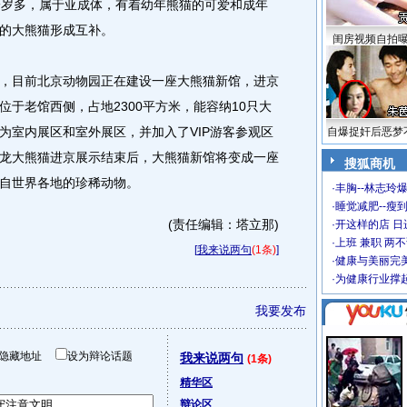
岁多，属于亚成体，有着幼年熊猫的可爱和成年
的大熊猫形成互补。
闺房视频自拍
目前北京动物园正在建设一座大熊猫新馆，进京
于老馆西侧，占地2300平方米，能容纳10只大
为室内展区和室外展区，并加入了VIP游客参观区
自爆捉奸后恶梦
龙大熊猫进京展示结束后，大熊猫新馆将变成一座
搜狐商机
自世界各地的珍稀动物。
·
丰胸--林志玲
·
睡觉减肥--瘦到
(责任编辑：塔立那)
·
开这样的店 日进
·
上班 兼职 两
[
我来说两句
(1条)
]
·
健康与美丽完
·
为健康行业撑
我要发布
隐藏地址
设为辩论话题
我来说两句
(1条)
精华区
辩论区