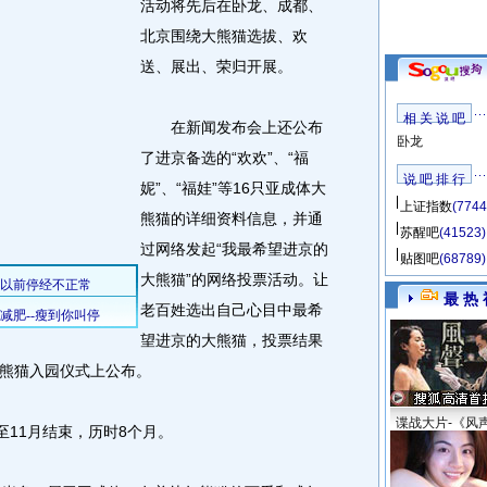
活动将先后在卧龙、成都、
北京围绕大熊猫选拔、欢
送、展出、荣归开展。
相 关 说 吧
在新闻发布会上还公布
卧龙
了进京备选的“欢欢”、“福
说 吧 排 行
妮”、“福娃”等16只亚成体大
上证指数
(7744
熊猫的详细资料信息，并通
苏醒吧
(41523)
过网络发起“我最希望进京的
贴图吧
(68789)
大熊猫”的网络投票活动。让
最 热 
老百姓选出自己心目中最希
望进京的大熊猫，投票结果
年大熊猫入园仪式上公布。
谍战大片-《风
11月结束，历时8个月。