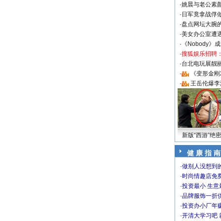
·
姚晨与老公素
·
日军竟拿战俘
·
盘点网坛大腕
·
美女办公室遭
·
《Nobody》
·
搜狐娱乐招聘
·
台北电玩展靓丽S
·
《变形金刚
·
王岳伦爆李
新版“西游”绝
健 康 指 南
·
做别人没想到的
·
时尚情趣店免
·
投资最小 生意
·
品牌服饰一折
·
投资办小厂年
·
开清大学习吧 