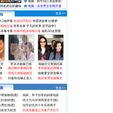
更多>>
对口相声集
杜拉拉升职记
张震讲故事
红楼梦
-精绝古城
世界名著
平凡的世界
货币战争2
毒杀毒专家
经典手机游游格斗集
福彩3D走势图
情史
李冰冰被爆已婚
揭秘生父离婚内幕
孕
·
揭刘晓庆离婚内幕
·
李幼斌新恋情曝光
婚
·
周迅王艳婆媳相见
·
陆毅爱女照首曝光
折
·
刘嘉玲自曝正造人
·
陈好新男友被曝光
 后
更多>>
喂猕猴桃(图)
·
独家：章子怡带妈妈看电影
好身材(图)
·
佟大为马伊琍再度牵手(图)
秀性感(图)
·
倪萍赵忠祥十年后再携手
服装皆为租赁
·
刘涛富豪老公为家产求生子