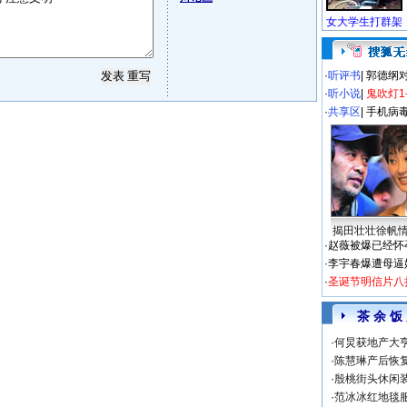
·
听评书
|
郭德纲
·
听小说
|
鬼吹灯1
·
共享区
|
手机病
揭田壮壮徐帆
·
赵薇被爆已经怀
·
李宇春爆遭母逼
·
圣诞节明信片八
茶 余 饭
·
何炅获地产大亨
·
陈慧琳产后恢复
·
殷桃街头休闲装
·
范冰冰红地毯