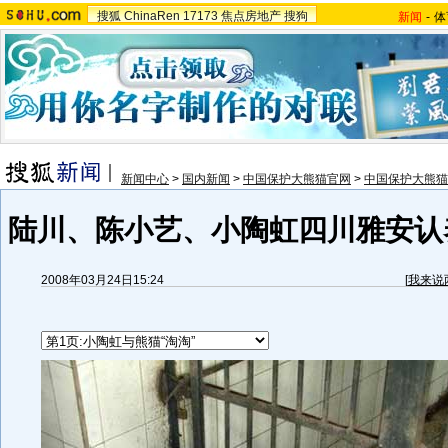
搜狐
ChinaRen
17173
焦点房地产
搜狗
新闻
-
体
新闻中心
>
国内新闻
>
中国保护大熊猫官网
>
中国保护大熊猫
陆川、陈小艺、小陶虹四川雅安认养
2008年03月24日15:24
[
我来说