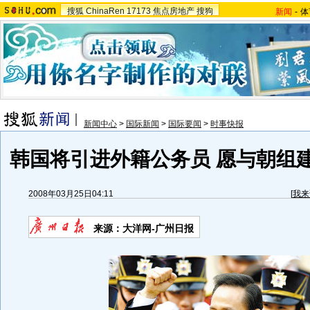
搜狐
ChinaRen
17173
焦点房地产
搜狗
新闻
-
体
新闻中心
>
国际新闻
>
国际要闻
>
时事快报
韩国将引进外籍公务员 愿与朝组
2008年03月25日04:11
[
我来
来源：大洋网-广州日报