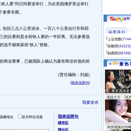
三铁人赛”同日同赛道举行，为在美国佛罗里达举行
个参赛名额。
，包括三点八公里游泳、一百八十公里自行车和四
说 吧 排 行
三的比赛则是全程铁人赛的一半距离。无论参赛选
上证指数
(7744
的选手都将获得“铁人”资格。
苏醒吧
(41523)
贴图吧
(68789)
商业赛事，已被国际上确认为最有商业价值的前
最 热 
(责任编辑：刘超)
[
我来说两句
]
谍战大片-《风
我要发布
我来说两句
隐藏地址
设为辩论话题
精华区
闺房视频自拍
辩论区