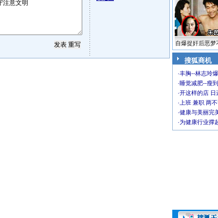
自爆捉奸后恶梦
搜狐商机
·
丰胸--林志玲
·
睡觉减肥--瘦到
·
开这样的店 日进
·
上班 兼职 两
·
健康与美丽完
·
为健康行业撑