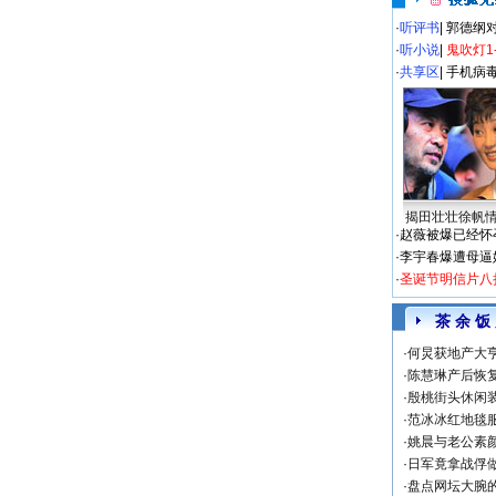
·
听评书
|
郭德纲
·
听小说
|
鬼吹灯1
·
共享区
|
手机病
揭田壮壮徐帆
·
赵薇被爆已经怀
·
李宇春爆遭母逼
·
圣诞节明信片八
茶 余 饭
·
何炅获地产大亨
·
陈慧琳产后恢复
·
殷桃街头休闲装
·
范冰冰红地毯
·
姚晨与老公素
·
日军竟拿战俘
·
盘点网坛大腕