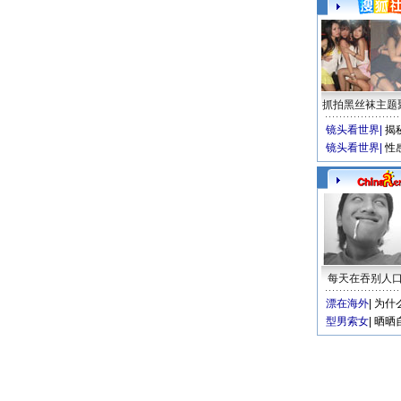
抓拍黑丝袜主题
镜头看世界
|
揭
镜头看世界
|
性
每天在吞别人
漂在海外
|
为什
型男索女
|
晒晒