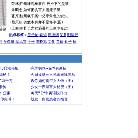
·
荣林
|
广州珠海桥事件:被推下的是谁
·
朱顺忠
|
如何把贪官关进笼子里
·
张原
|
杭州飙车案中父亲角色的缺失
·
蔡天新
|
奥数本身并不是坏事(图)
·
王攀
|
副县长之女施暴的卫生巾疑虑
曝光
热点标签：
章子怡
春运
郭德纲
315
明星代
烈
吴敬琏
暴风雪
于丹
陈晓旭
文化
票价
孔子
房
开3只涨停板
·
完美妈咪--保养有新招
大揭秘！
·
今日提供三只私幕短线黑马
了两千万
·
教你如何掏空女人钱（图）
家纺！
·
少女一夜暴富大秘密（图）
-狂赚
·
每天5分钟 英语脱口出
到你尖叫！
·
脱发，白发患者的福音