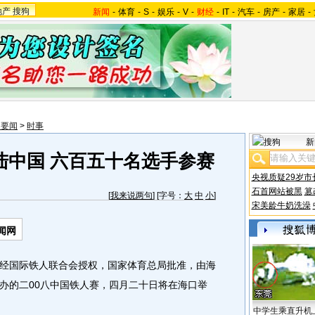
地产
搜狗
新闻
-
体育
-
S
-
娱乐
-
V
-
财经
-
IT
-
汽车
-
房产
-
家居
-
内要闻
>
时事
新
陆中国 六百五十名选手参赛
央视质疑29岁市
石首网站被黑
篡
[
我来说两句
] [字号：
大
中
小
]
宋美龄牛奶洗澡
闻网
经国际铁人联合会授权，国家体育总局批准，由海
办的二00八中国铁人赛，四月二十日将在海口举
中学生乘直升机