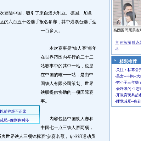
登陆中国，吸引了来自澳大利亚、德国、加拿
区的六百五十名选手报名参赛，其中港澳台选手达
一百多人。
高圆圆同居男友
言
何智丽
叶永
本次赛事是“铁人赛”每年
价
在世界范围内举行的二十二
精彩推荐
站赛事中的其中一站，也是
·
关注：私幕公
在中国的唯一一站，是由中
·
美女--丰胸--
·
穷小子三年赚
国铁人有限公司策划、世界
·
会呼吸的 生态
铁联提供协助的一项国际赛
·
开教育玩具超市
事。
·
睡觉减肥--瘦
内容包括中国铁人赛和
中国七十点三铁人赛两项，
威夷世界铁人三项锦标赛”参赛名额，专业组运动员