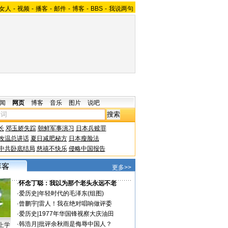
女人
-
视频
-
播客
-
邮件
-
博客
-
BBS
-
我说两句
闻
网页
博客
音乐
图片
说吧
长
邓玉娇失踪
朝鲜军事演习
日本兵赎罪
改温总讲话
夏日减肥秘方
日本瘦脸法
中共卧底结局
慈禧不快乐
侵略中国报告
更多>>
·
怀念丁聪：我以为那个老头永远不老
·
爱历史
|
年轻时代的毛泽东(组图)
·
曾鹏宇
|
雷人！我在绝对唱响做评委
·
爱历史
|
1977年华国锋视察大庆油田
·
韩浩月
|
批评余秋雨是侮辱中国人？
上学