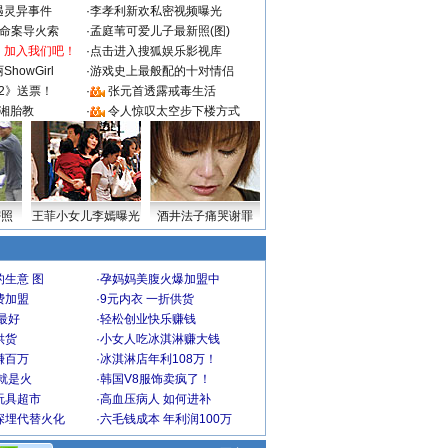
遇灵异事件
·
李孝利新欢私密视频曝光
成命案导火索
·
孟庭苇可爱儿子最新照(图)
：加入我们吧！
·
点击进入搜狐娱乐影视库
howGirl
·
游戏史上最般配的十对情侣
2》送票！
·
张元首透露戒毒生活
湘胎教
·
令人惊叹太空步下楼方式
密照
王菲小女儿李嫣曝光
酒井法子痛哭谢罪
生意 图
·
孕妈妈美腹火爆加盟中
费加盟
·
9元内衣 一折供货
最好
·
轻松创业快乐赚钱
供货
·
小女人吃冰淇淋赚大钱
赚百万
·
冰淇淋店年利108万！
就是火
·
韩国V8服饰卖疯了！
玩具超市
·
高血压病人 如何进补
深埋代替火化
·
六毛钱成本 年利润100万