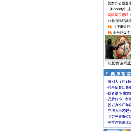
·
美女办公室遭
·
《Nobody》
·
搜狐娱乐招聘
·
台北电玩展靓丽S
·
《变形金刚
·
王岳伦爆李
新版“西游”绝
健 康 指 南
·
做别人没想到的
·
时尚情趣店免
·
投资最小 生意
·
品牌服饰一折
·
投资办小厂年
·
开清大学习吧 
·
２万开新奇特
·
尊重遇难遗体