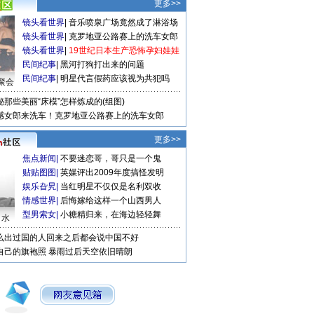
更多>>
镜头看世界
|
音乐喷泉广场竟然成了淋浴场
镜头看世界
|
克罗地亚公路赛上的洗车女郎
镜头看世界
|
19世纪日本生产恐怖孕妇娃娃
民间纪事
|
黑河打狗打出来的问题
民间纪事
|
明星代言假药应该视为共犯吗
聚会
秘那些美丽“床模”怎样炼成的(组图)
感女郎来洗车！克罗地亚公路赛上的洗车女郎
更多>>
焦点新闻
|
不要迷恋哥，哥只是一个鬼
贴贴图图
|
英媒评出2009年度搞怪发明
娱乐旮旯
|
当红明星不仅仅是名利双收
情感世界
|
后悔嫁给这样一个山西男人
型男索女
|
小糖精归来，在海边轻轻舞
口水
么出过国的人回来之后都会说中国不好
自己的旗袍照
暴雨过后天空依旧晴朗