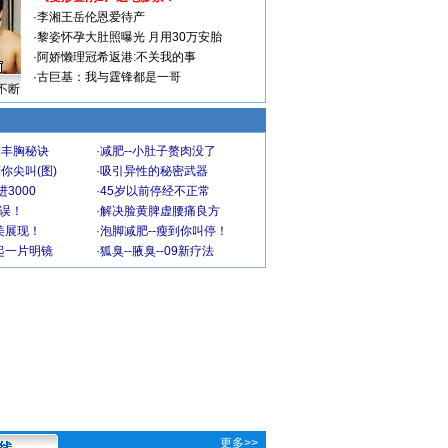
·
李湘王岳伦恩爱待产
·
黎姿怀孕大肚照曝光 月用30万安胎
·
阿娇懒理冠希返港:不关我的事
·
古巨基：我与霆锋都是一哥
不断
爆丰胸秘诀
·
减肥--小肚子赘肉没了
你尖叫(图)
·
吸引异性的秘密武器
3000
·
45岁以前停经不正常
不误！
·
解决脸黄脾虚腰痛良方
美展现！
·
泡脚减肥--瘦到你叫停！
起一片明镜
·
狐臭--腋臭--09新疗法
更多>>