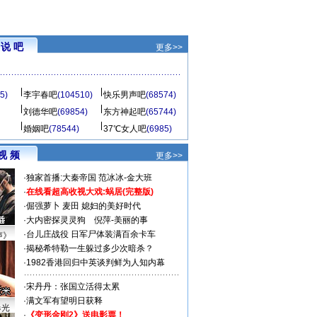
说 吧
更多>>
5)
李宇春吧
(104510)
快乐男声吧
(68574)
刘德华吧
(69854)
东方神起吧
(65744)
婚姻吧
(78544)
37℃女人吧
(6985)
视 频
更多>>
·
独家首播:大秦帝国
范冰冰-金大班
·
在线看超高收视大戏:
蜗居(完整版)
·
倔强萝卜
麦田
媳妇的美好时代
·
大内密探灵灵狗
倪萍-美丽的事
·
台儿庄战役 日军尸体装满百余卡车
声》
·
揭秘希特勒一生躲过多少次暗杀？
·
1982香港回归中英谈判鲜为人知内幕
·
宋丹丹：张国立活得太累
·
满文军有望明日获释
曝光
·
《变形金刚2》送电影票！