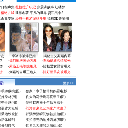
对口相声集
杜拉拉升职记
张震讲故事
红楼梦
-精绝古城
世界名著
平凡的世界
货币战争2
毒杀毒专家
经典手机游游格斗集
福彩3D走势图
情史
李冰冰被爆已婚
揭秘生父离婚内幕
孕
·
揭刘晓庆离婚内幕
·
李幼斌新恋情曝光
婚
·
周迅王艳婆媳相见
·
陆毅爱女照首曝光
折
·
刘嘉玲自曝正造人
·
陈好新男友被曝光
 后
更多>>
喂猕猴桃(图)
·
独家：章子怡带妈妈看电影
好身材(图)
·
佟大为马伊琍再度牵手(图)
秀性感(图)
·
倪萍赵忠祥十年后再携手
服装皆为租赁
·
刘涛富豪老公为家产求生子
颜乘地铁被拍
·
舒淇醉酒瞬间惨被抓拍(图)
做活体解剖
·
实拍漂亮的地摊西施(组图)
的暴烈脾气
·
世界九大罪恶之城(组图)