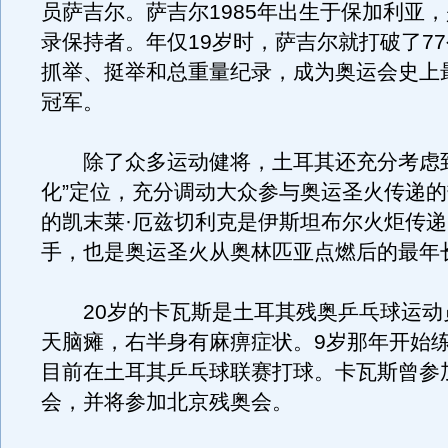
员萨吉尔。萨吉尔1985年出生于保加利亚
录保持者。年仅19岁时，萨吉尔就打破了7
抓举、挺举和总重量纪录，成为奥运会史上
冠军。
除了众多运动健将，土耳其还充分考虑到
化”定位，充分调动大众参与奥运圣火传递的
的凯末莱·厄兹切利克是伊斯坦布尔火炬传
手，也是奥运圣火从奥林匹亚点燃后的最年
20岁的卡瓦斯是土耳其残奥乒乓球运动
天脑瘫，右半身有麻痹症状。9岁那年开始
目前在土耳其乒乓球联赛打球。卡瓦斯曾参
会，并将参加北京残奥会。