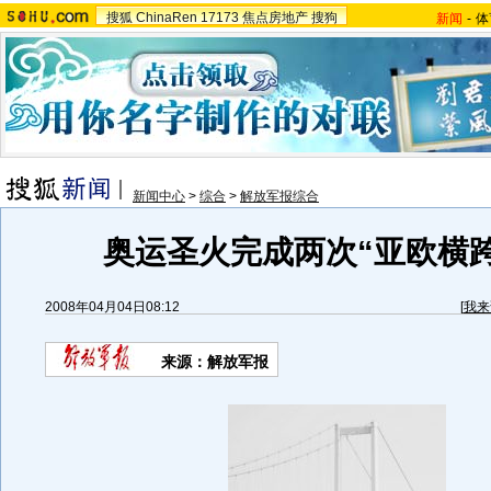
搜狐
ChinaRen
17173
焦点房地产
搜狗
新闻
-
体
新闻中心
>
综合
>
解放军报综合
奥运圣火完成两次“亚欧横跨”
2008年04月04日08:12
[
我来
来源：解放军报