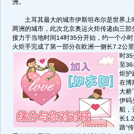
洲。
土耳其最大的城市伊斯坦布尔是世界上
两洲的城市，此次北京奥运火炬传递由三部
接力于当地时间14时35分开始，约一个小时
火炬手完成了第一部分在欧洲一侧长7.2公
时3
至3
炬护
在博
大桥
伊码
船，
长1.
路”