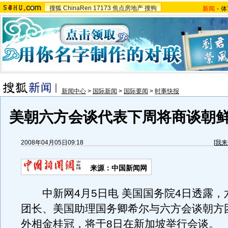
搜狐
ChinaRen
17173
焦点房地产
搜狗
新闻
-
体
新闻中心
>
国际新闻
>
国际要闻
>
时事快报
美朝六方会谈代表下周将商谈朝
2008年04月05日09:18
[
我来
来源：中国新闻网
中新网4月5日电 美国国务院4日透露，
团长、美国助理国务卿希尔与六方会谈朝方
外相金桂冠，将于8日在新加坡举行会谈。