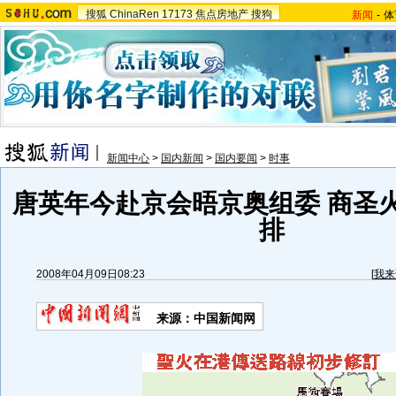
搜狐
ChinaRen
17173
焦点房地产
搜狗
新闻
-
体
新闻中心
>
国内新闻
>
国内要闻
>
时事
唐英年今赴京会晤京奥组委 商圣
排
2008年04月09日08:23
[
我来
来源：中国新闻网