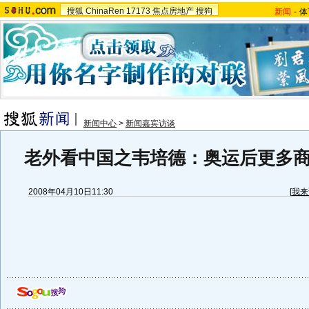
搜狐
ChinaRen
17173
焦点房地产
搜狗
新闻
-
体
新闻中心
>
新闻嘉宾访谈
老外看中国之韦培德：奥运后更多
2008年04月10日11:30
[
我来