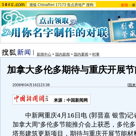
搜狐
ChinaRen
17173
焦点房地产
搜狗
新闻
-
体
新闻中心
>
国内新闻
>
国内要闻
>
时事
加拿大多伦多期待与重庆开展节
2008年04月16日23:38
[
我来
来源：中国新闻网
中新网重庆4月16日电 (郭晋嘉 银雪)记
加拿大周”多伦多节能推介会上获悉，多伦
塔形建筑更新项目，期待与重庆开展节能材