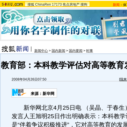
搜狐
ChinaRen
17173
焦点房地产
搜狗
新闻
-
体
新闻中心
>
国内新闻
>
国内要闻
>
时事
教育部：本科教学评估对高等教育
2008年04月26日07:50
[
我来
来源：新华网
新华网北京4月25日电 （吴晶、于春生
发言人王旭明25日作出明确表示：本科教学
是“伴着争议积极推进”，它对高等教育的发