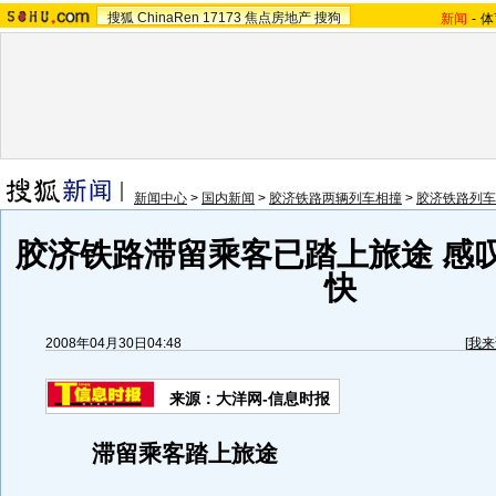
搜狐
ChinaRen
17173
焦点房地产
搜狗
新闻
-
体
新闻中心
>
国内新闻
>
胶济铁路两辆列车相撞
>
胶济铁路列车
胶济铁路滞留乘客已踏上旅途 感
快
2008年04月30日04:48
[
我来
来源：大洋网-信息时报
滞留乘客踏上旅途