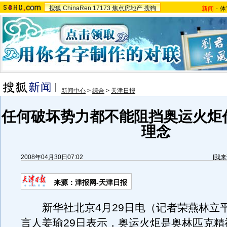
搜狐
ChinaRen
17173
焦点房地产
搜狗
新闻
-
体
新闻中心
>
综合
>
天津日报
任何破坏势力都不能阻挡奥运火炬
理念
2008年04月30日07:02
[
我来
来源：津报网-天津日报
新华社北京4月29日电（记者荣燕林立
言人姜瑜29日表示，奥运火炬是奥林匹克精