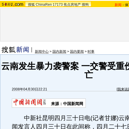
搜狐
ChinaRen
17173
焦点房地产
搜狗
新闻
-
体
新闻中心
>
国内新闻
>
国内要闻
>
时事
云南发生暴力袭警案 一交警受重
亡
2008年04月30日22:21
[
我来说
来源：中国新闻网
中新社昆明四月三十日电(记者甘娜)云
闻发言人四月三十日在此间称，四月二十七