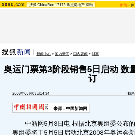
搜狐
ChinaRen
17173
焦点房地产
搜狗
新闻
-
体
新闻中心
>
国内新闻
>
国内要闻
>
时事
奥运门票第3阶段销售5日启动 数
订
2008年05月03日14:34
[
我来
来源：中国新闻网
中新网5月3日电 根据北京奥组委公布的
奥组委将于5月5日启动北京2008年奥运会