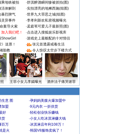
颜乘地铁被拍
·
舒淇醉酒瞬间惨被抓拍(图)
做活体解剖
·
实拍漂亮的地摊西施(组图)
的暴烈脾气
·
世界九大罪恶之城(组图)
遇灵异事件
·
李孝利新欢私密视频曝光
成命案导火索
·
孟庭苇可爱儿子最新照(图)
：加入我们吧！
·
点击进入搜狐娱乐影视库
howGirl
·
游戏史上最般配的十对情侣
2》送票！
·
张元首透露戒毒生活
湘胎教
·
令人惊叹太空步下楼方式
密照
王菲小女儿李嫣曝光
酒井法子痛哭谢罪
生意 图
·
孕妈妈美腹火爆加盟中
费加盟
·
9元内衣 一折供货
最好
·
轻松创业快乐赚钱
供货
·
小女人吃冰淇淋赚大钱
赚百万
·
冰淇淋店年利108万！
就是火
·
韩国V8服饰卖疯了！