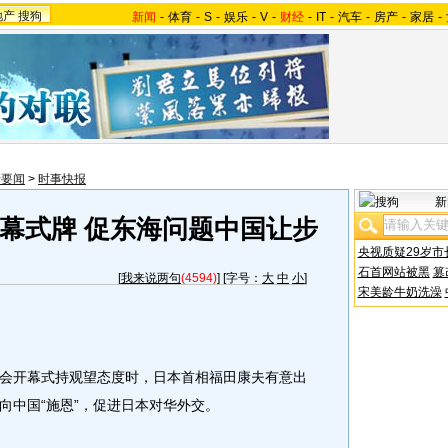
地产
搜狗
新闻
-
体育
-
S
-
娱乐
-
V
-
财经
-
IT
-
汽车
-
房产
-
家居
-
际要闻
>
时事快报
新
幕式牌 促东海问题中国让步
央视质疑29岁市
石首网站被黑
篡
[
我来说两句
(4594)
] [字号：
大
中
小
]
宋美龄牛奶洗澡
开幕式持观望态度时，日本首相福田康夫有意出
向中国“施恩”，促进日本对华外交。