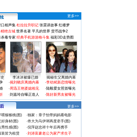
更多>>
对口相声集
杜拉拉升职记
张震讲故事
红楼梦
-精绝古城
世界名著
平凡的世界
货币战争2
毒杀毒专家
经典手机游游格斗集
福彩3D走势图
情史
李冰冰被爆已婚
揭秘生父离婚内幕
孕
·
揭刘晓庆离婚内幕
·
李幼斌新恋情曝光
婚
·
周迅王艳婆媳相见
·
陆毅爱女照首曝光
折
·
刘嘉玲自曝正造人
·
陈好新男友被曝光
 后
更多>>
喂猕猴桃(图)
·
独家：章子怡带妈妈看电影
好身材(图)
·
佟大为马伊琍再度牵手(图)
秀性感(图)
·
倪萍赵忠祥十年后再携手
服装皆为租赁
·
刘涛富豪老公为家产求生子