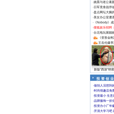
·
姚晨与老公素
·
日军竟拿战俘
·
盘点网坛大腕
·
美女办公室遭
·
《Nobody》
·
搜狐娱乐招聘
·
台北电玩展靓丽S
·
《变形金刚
·
王岳伦爆李
新版“西游”绝
投 资 创 业
·
做别人没想到的
·
时尚情趣店免
·
投资最小 生意
·
品牌服饰一折
·
投资办小厂年
·
开清大学习吧 