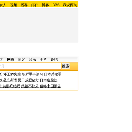
女人
-
视频
-
播客
-
邮件
-
博客
-
BBS
-
我说两句
闻
网页
博客
音乐
图片
说吧
长
邓玉娇失踪
朝鲜军事演习
日本兵赎罪
改温总讲话
夏日减肥秘方
日本瘦脸法
中共卧底结局
慈禧不快乐
侵略中国报告