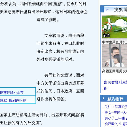
析认为，福田欲借此向中国“施恩”，使今后的对
美国总统布什坚持出席开幕式，这对日本的选择也
造成了影响。
文章转而说，由于西藏
中学生乘直升机
问题尚未解决，福田若此时
决定出席，极有可能遭到内
外对华强硬派的反对。
高圆圆同居男友
共同社的文章说，面对
言
何智丽
叶永
中方关于派谁出席奥运开幕
价
式的催问，日本政府一直回
避作出具体回答。
精彩推荐
·
关注：私幕公
·
美女--丰胸--
家主席胡锦涛主席访日前，出席开幕式问题“将
·
穷小子三年赚
出让步的有力的外交牌”。
·
会呼吸的 生态