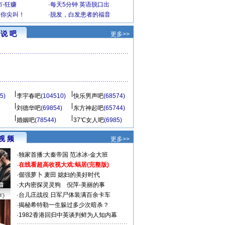
-狂赚
·
每天5分钟 英语脱口出
到你尖叫！
·
脱发，白发患者的福音
说 吧
更多>>
5)
李宇春吧
(104510)
快乐男声吧
(68574)
刘德华吧
(69854)
东方神起吧
(65744)
婚姻吧
(78544)
37℃女人吧
(6985)
视 频
更多>>
·
独家首播:大秦帝国
范冰冰-金大班
·
在线看超高收视大戏:
蜗居(完整版)
·
倔强萝卜
麦田
媳妇的美好时代
·
大内密探灵灵狗
倪萍-美丽的事
·
台儿庄战役 日军尸体装满百余卡车
声》
·
揭秘希特勒一生躲过多少次暗杀？
·
1982香港回归中英谈判鲜为人知内幕