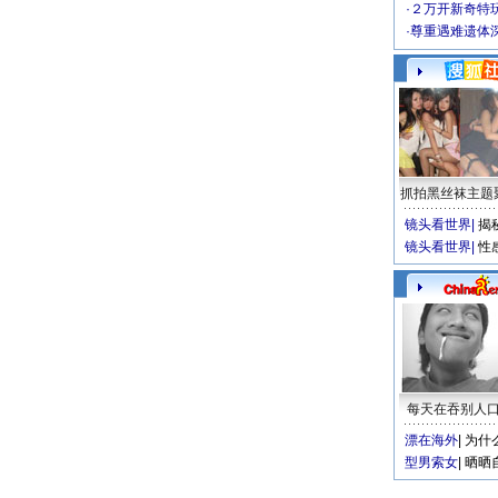
·
２万开新奇特
·
尊重遇难遗体
抓拍黑丝袜主题
镜头看世界
|
揭
镜头看世界
|
性
每天在吞别人
漂在海外
|
为什
型男索女
|
晒晒