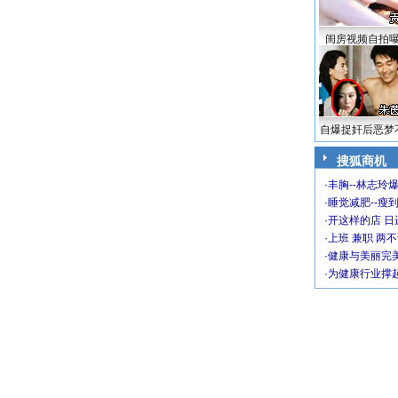
闺房视频自拍
自爆捉奸后恶梦
搜狐商机
·
丰胸--林志玲
·
睡觉减肥--瘦到
·
开这样的店 日进
·
上班 兼职 两
·
健康与美丽完
·
为健康行业撑