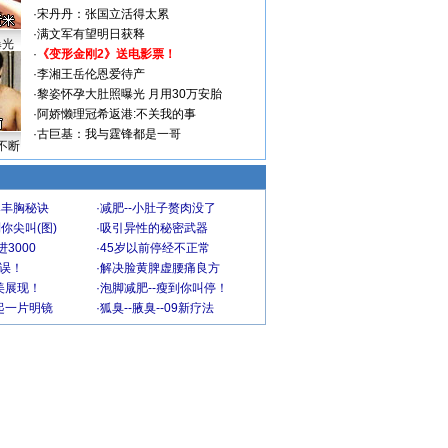
·
宋丹丹：张国立活得太累
·
满文军有望明日获释
曝光
·
《变形金刚2》送电影票！
·
李湘王岳伦恩爱待产
·
黎姿怀孕大肚照曝光 月用30万安胎
·
阿娇懒理冠希返港:不关我的事
·
古巨基：我与霆锋都是一哥
不断
爆丰胸秘诀
·
减肥--小肚子赘肉没了
你尖叫(图)
·
吸引异性的秘密武器
3000
·
45岁以前停经不正常
不误！
·
解决脸黄脾虚腰痛良方
美展现！
·
泡脚减肥--瘦到你叫停！
起一片明镜
·
狐臭--腋臭--09新疗法