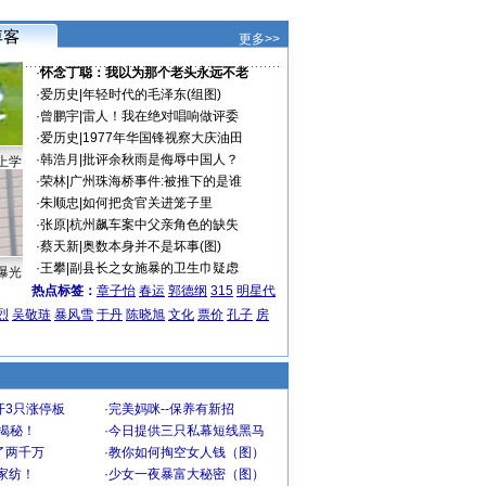
更多>>
·
怀念丁聪：我以为那个老头永远不老
·
爱历史
|
年轻时代的毛泽东(组图)
·
曾鹏宇
|
雷人！我在绝对唱响做评委
·
爱历史
|
1977年华国锋视察大庆油田
·
韩浩月
|
批评余秋雨是侮辱中国人？
上学
·
荣林
|
广州珠海桥事件:被推下的是谁
·
朱顺忠
|
如何把贪官关进笼子里
·
张原
|
杭州飙车案中父亲角色的缺失
·
蔡天新
|
奥数本身并不是坏事(图)
·
王攀
|
副县长之女施暴的卫生巾疑虑
曝光
热点标签：
章子怡
春运
郭德纲
315
明星代
烈
吴敬琏
暴风雪
于丹
陈晓旭
文化
票价
孔子
房
开3只涨停板
·
完美妈咪--保养有新招
大揭秘！
·
今日提供三只私幕短线黑马
了两千万
·
教你如何掏空女人钱（图）
家纺！
·
少女一夜暴富大秘密（图）