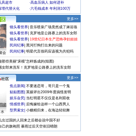
玩具超市
·
高血压病人 如何进补
深埋代替火化
·
六毛钱成本 年利润100万
更多>>
镜头看世界
|
音乐喷泉广场竟然成了淋浴场
镜头看世界
|
克罗地亚公路赛上的洗车女郎
镜头看世界
|
19世纪日本生产恐怖孕妇娃娃
民间纪事
|
黑河打狗打出来的问题
民间纪事
|
明星代言假药应该视为共犯吗
聚会
秘那些美丽“床模”怎样炼成的(组图)
感女郎来洗车！克罗地亚公路赛上的洗车女郎
更多>>
焦点新闻
|
不要迷恋哥，哥只是一个鬼
贴贴图图
|
英媒评出2009年度搞怪发明
娱乐旮旯
|
当红明星不仅仅是名利双收
情感世界
|
后悔嫁给这样一个山西男人
型男索女
|
小糖精归来，在海边轻轻舞
口水
么出过国的人回来之后都会说中国不好
自己的旗袍照
暴雨过后天空依旧晴朗