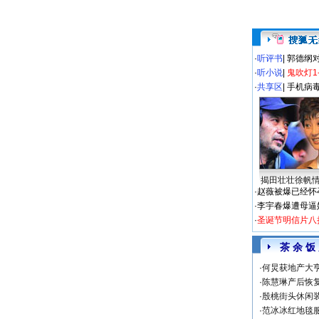
·
听评书
|
郭德纲
·
听小说
|
鬼吹灯1
·
共享区
|
手机病
揭田壮壮徐帆
·
赵薇被爆已经怀
·
李宇春爆遭母逼
·
圣诞节明信片八
茶 余 饭
·
何炅获地产大亨
·
陈慧琳产后恢复
·
殷桃街头休闲装
·
范冰冰红地毯