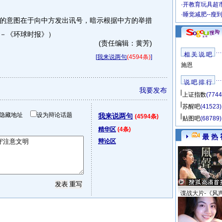
·
开教育玩具超市
·
睡觉减肥--瘦
意图在于向中方发出讯号，暗示根据中方的举措
－《环球时报》）
(责任编辑：黄芳)
相 关 说 吧
[
我来说两句
(4594条)
]
施恩
说 吧 排 行
我要发布
上证指数
(7744
苏醒吧
(41523)
隐藏地址
设为辩论话题
我来说两句
(4594条)
贴图吧
(68789)
精华区
(4条)
最 热 
辩论区
谍战大片-《风