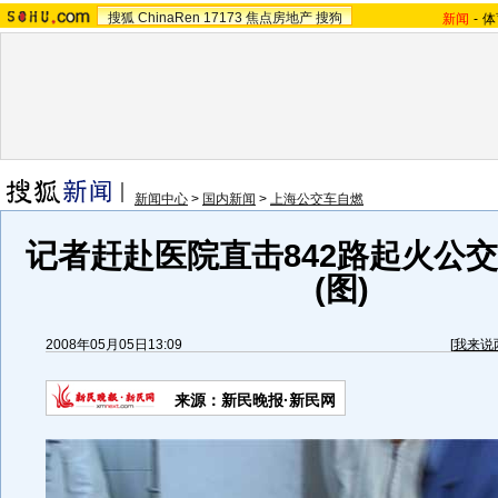
搜狐
ChinaRen
17173
焦点房地产
搜狗
新闻
-
体
新闻中心
>
国内新闻
>
上海公交车自燃
记者赶赴医院直击842路起火公
(图)
2008年05月05日13:09
[
我来说
来源：新民晚报·新民网