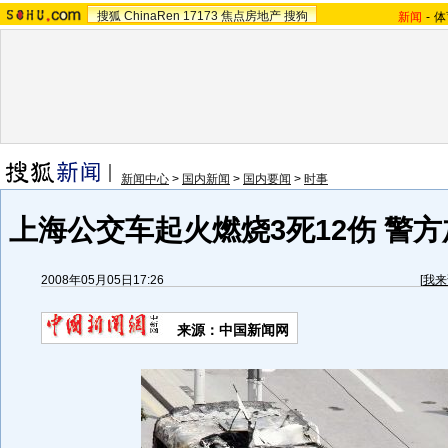
搜狐
ChinaRen
17173
焦点房地产
搜狗
新闻
-
体
新闻中心
>
国内新闻
>
国内要闻
>
时事
上海公交车起火燃烧3死12伤 警方
2008年05月05日17:26
[
我来
来源：中国新闻网