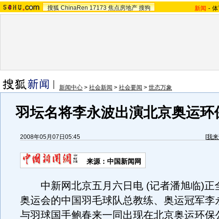
搜狐
ChinaRen
17173
焦点房地产
搜狗
新闻
-
体
新闻中心
>
社会新闻
>
社会要闻
>
世态万象
羽坛名将李永波出演北京奥运环
2008年05月07日05:45
[
我来
来源：中国新闻网
中新网北京五月六日电 (记者潘旭临)正
奥运会的中国羽毛球队总教练、奥运冠军李
与羽球国手鲍春来一同出现在北京奥运环保